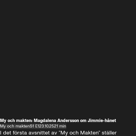
My och makten: Magdalena Andersson om Jimmie-hånet
My och makten
S1 E1
23.10.25
21 min
I det första avsnittet av ”My och Makten” ställer 