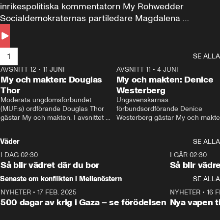
inrikespolitiska kommentatorn My Rohwedder 
Socialdemokraternas partiledare Magdalena 
Andersson till svars.
1
SE ALLA
AVSNITT 12
•
11 JUNI
26:27
AVSNITT 11
•
4 JUNI
2
My och makten: Douglas
My och makten: Denice
Thor
Westerberg
Moderata ungdomsförbundet 
Ungsvenskarnas 
(MUF:s) ordförande Douglas Thor 
förbundsordförande Denice 
gästar My och makten. I avsnittet 
Westerberg gästar My och makten.
diskuteras tonårsutvisningarna och 
avsnittet diskuteras migrationsfrå
hur Moderaterna ska locka väljare till 
och hur SD ska locka kvinnliga 
Väder
SE ALLA
valet i höst. 
väljare. 
I DAG 02:30
1:06
I GÅR 02:30
Så blir vädret där du bor
Så blir vädr
Senaste om konflikten i Mellanöstern
SE ALLA
NYHETER
•
17 FEB. 2025
0:45
NYHETER
•
16 F
500 dagar av krig i Gaza – se förödelsen
Nya vapen ti