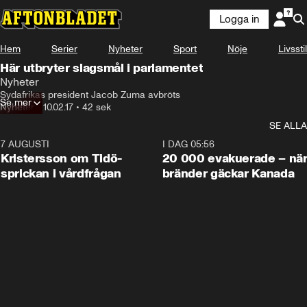
Logga in
Hem
Serier
Nyheter
Sport
Nöje
Livsstil
Här utbryter slagsmål i parlamentet
Nyheter
Sydafrikas president Jacob Zuma avbröts
Se mer
Nyheter
•
10.02.17
•
42 sek
SE ALLA
7 AUGUSTI
0:42
I DAG 05:56
Kristersson om Tidö-
20 000 evakuerade – nä
sprickan i vårdfrågan
bränder gäckar Kanada