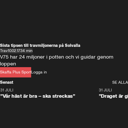
Sista tipsen till travmiljonerna på Solvalla
Trav
10.02.17
34 min
V75 har 24 miljoner i potten och vi guidar genom 
loppen
Skaffa Plus Sport
Logga in
Senast
SE ALLA
31 JULI
4:52
31 JULI
”Vår häst är bra – ska streckas”
”Draget är g