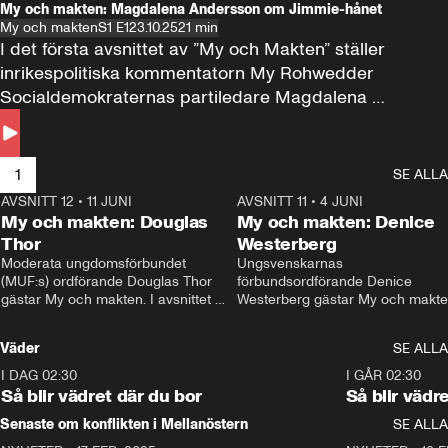
My och makten: Magdalena Andersson om Jimmie-hånet
My och makten
S1 E1
23.10.25
21 min
I det första avsnittet av ”My och Makten” ställer 
inrikespolitiska kommentatorn My Rohwedder 
Socialdemokraternas partiledare Magdalena 
Andersson till svars.
1
SE ALLA
AVSNITT 12
•
11 JUNI
26:27
AVSNITT 11
•
4 JUNI
2
My och makten: Douglas
My och makten: Denice
Thor
Westerberg
Moderata ungdomsförbundet 
Ungsvenskarnas 
(MUF:s) ordförande Douglas Thor 
förbundsordförande Denice 
gästar My och makten. I avsnittet 
Westerberg gästar My och makten.
diskuteras tonårsutvisningarna och 
avsnittet diskuteras migrationsfrå
hur Moderaterna ska locka väljare till 
och hur SD ska locka kvinnliga 
Väder
SE ALLA
valet i höst. 
väljare. 
I DAG 02:30
1:06
I GÅR 02:30
Så blir vädret där du bor
Så blir vädr
Senaste om konflikten i Mellanöstern
SE ALLA