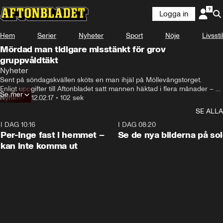
Logga in
Hem
Serier
Nyheter
Sport
Nöje
Livsstil
Mördad man tidigare misstänkt för grov
gruppvåldtäkt
Nyheter
Sent på söndagskvällen sköts en man ihjäl på Möllevångstorget.

Enligt uppgifter till Aftonbladet satt mannen häktad i flera månader – 
Se mer
misstänkt för inblandning i en uppmärksammad gruppvåldtäkt.
Nyheter
•
12.02.17
•
102 sek
SE ALLA
I DAG 10:16
1:26
I DAG 08:20
Per-Inge fast i hemmet –
Se de nya bilderna på so
kan inte komma ut