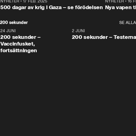
NYHETER
•
17 FEB. 2025
0:45
NYHETER
•
16 F
500 dagar av krig i Gaza – se förödelsen
Nya vapen ti
200 sekunder
SE ALLA
24 JUNI
5:00
2 JUNI
200 sekunder –
200 sekunder – Testern
Vaccinfusket,
fortsättningen