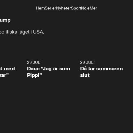
Hem
Serier
Nyheter
Sport
Nöje
Mer
Livsstil
Trump
olitiska läget i USA.
1:02
29 JULI
0:41
29 JULI
0:3
at med
Dara: ”Jag är som
Då tar sommaren
rar”
Pippi”
slut