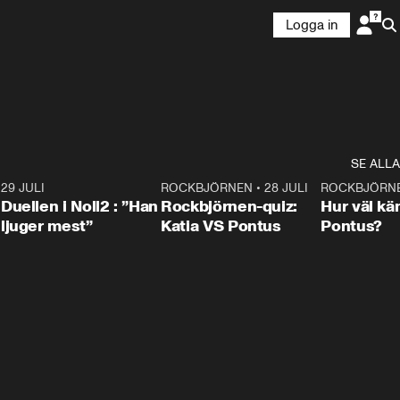
Logga in
SE ALLA
9
29 JULI
0:47
ROCKBJÖRNEN
•
28 JULI
0:15
ROCKBJÖRN
Duellen i Noll2 : ”Han
Rockbjörnen-quiz:
Hur väl kä
ljuger mest”
Katia VS Pontus
Pontus?