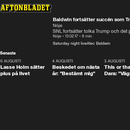
Baldwin fortsätter succén som 
Nöje
SNL fortsätter tolka Trump och det p
Nöje
•
13.02.17
•
8 min
Saturday night live
Alec Baldwin
Senaste
6 AUGUSTI
1:04
4 AUGUSTI
0:24
3 AUGUSTI
Lasse Holm sätter
Beskedet om nästa
This or th
plus på livet
år: ”Bestämt mig”
Dara: ”Väg