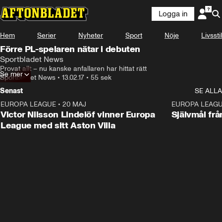
Logga in
Hem
Serier
Nyheter
Sport
Nöje
Livsstil
Förre PL-spelaren nätar i debuten
Sportbladet News
Provat allt – nu kanske anfallaren har hittat rätt
Se mer
Sportbladet News
•
13.02.17
•
55 sek
Senast
SE ALLA
EUROPA LEAGUE
•
20 MAJ
1:32
EUROPA LEAG
Victor Nilsson Lindelöf vinner Europa
Självmål frå
League med sitt Aston Villa