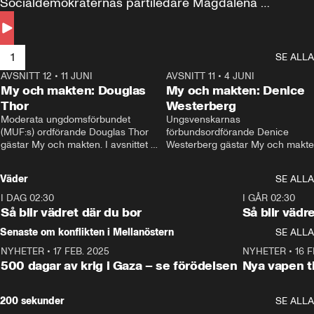
Socialdemokraternas partiledare Magdalena 
Andersson till svars.
1
SE ALLA
AVSNITT 12
•
11 JUNI
26:27
AVSNITT 11
•
4 JUNI
2
My och makten: Douglas
My och makten: Denice
Thor
Westerberg
Moderata ungdomsförbundet 
Ungsvenskarnas 
(MUF:s) ordförande Douglas Thor 
förbundsordförande Denice 
gästar My och makten. I avsnittet 
Westerberg gästar My och makten.
diskuteras tonårsutvisningarna och 
avsnittet diskuteras migrationsfrå
hur Moderaterna ska locka väljare till 
och hur SD ska locka kvinnliga 
Väder
SE ALLA
valet i höst. 
väljare. 
I DAG 02:30
1:06
I GÅR 02:30
Så blir vädret där du bor
Så blir vädr
Senaste om konflikten i Mellanöstern
SE ALLA
NYHETER
•
17 FEB. 2025
0:45
NYHETER
•
16 F
500 dagar av krig i Gaza – se förödelsen
Nya vapen ti
200 sekunder
SE ALLA