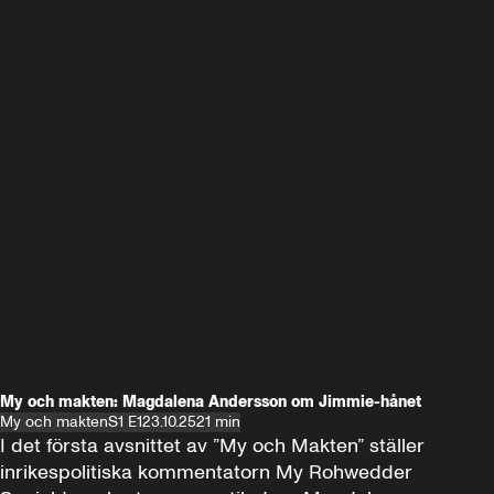
My och makten: Magdalena Andersson om Jimmie-hånet
My och makten
S1 E1
23.10.25
21 min
I det första avsnittet av ”My och Makten” ställer 
inrikespolitiska kommentatorn My Rohwedder 