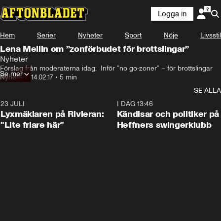
Logga in
Hem
Serier
Nyheter
Sport
Nöje
Livsstil
Lena Mellin om ”zonförbudet för brottslingar”
Nyheter
Förslag från moderaterna idag:  Inför ”no go-zoner” – för brottslingar
Se mer
Nyheter
•
14.02.17
•
5 min
SE ALLA
23 JULI
2:02
I DAG 13:46
Lyxmäklaren på Rivieran:
Kändisar och politiker på
"Lite friare här"
Heffners swingerklubb