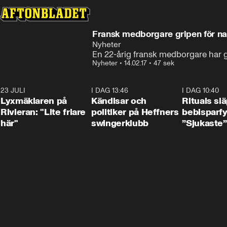
Fransk medborgare gripen för na
Nyheter
En 22-årig fransk medborgare har gri
Nyheter
•
14.02.17
•
47 sek
23 JULI
2:02
I DAG 13:46
0:55
I DAG 10:40
Lyxmäklaren på
Kändisar och
Rituals sl
Rivieran: "Lite friare
politiker på Heffners
bebisparf
här"
swingerklubb
”Sjukaste”