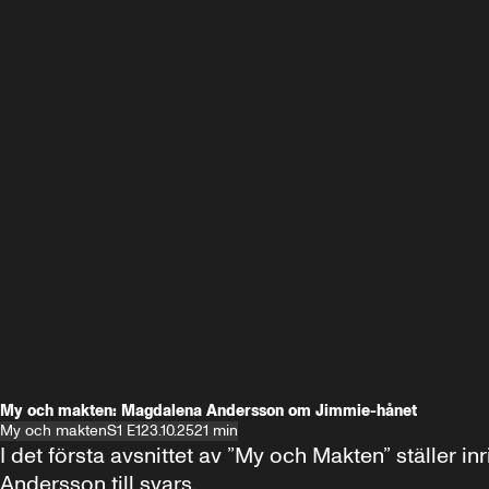
My och makten: Magdalena Andersson om Jimmie-hånet
My och makten
S1 E1
23.10.25
21 min
I det första avsnittet av ”My och Makten” ställe
Andersson till svars.