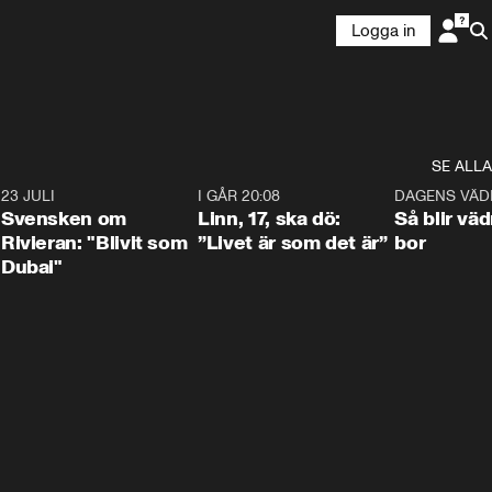
Logga in
SE ALLA
4
23 JULI
1:42
I GÅR 20:08
4:36
DAGENS VÄD
Svensken om
Linn, 17, ska dö:
Så blir väd
Rivieran: "Blivit som
”Livet är som det är”
bor
Dubai"