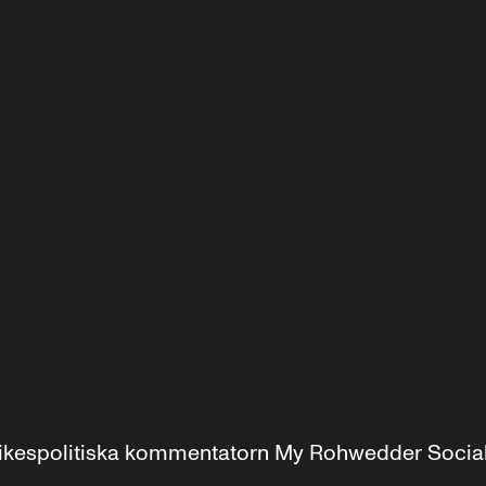
r inrikespolitiska kommentatorn My Rohwedder Soci