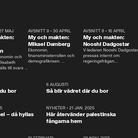
27 MAJ
3:51
AVSNITT 9
•
30 APRIL
24:00
AVSNITT 8
•
16 APRIL
25:1
kten:
My och makten:
My och makten:
Mikael Damberg
Nooshi Dadgostar
on
Ekonomin, 
V-ledaren Nooshi Dadgostar
finansministerrollen och 
pressas internt om 
onomin och 
demografikrisen. 
regeringsfrågan.

lisabeth 
Oppositionen ställs till svars 
I Aftonbladets 
ls till svars 
när Socialdemokraternas 
partiledarutfrågning ”My 
stern gästar 
Mikael Damberg gästar My 
och Makten” sätter hon ner 
My och Makten. 
och Makten. 
foten mot kritikerna:

1:06
6 AUGUSTI
1:0
– Vi ställer upp i val. Ska vi 
 du bor
Så blir vädret där du bor
vara med så sitter vi förstås 
25
1:22
NYHETER
•
21 JAN. 2025
0:5
ael – då hyllas
Här återvänder palestinska
fångarna hem