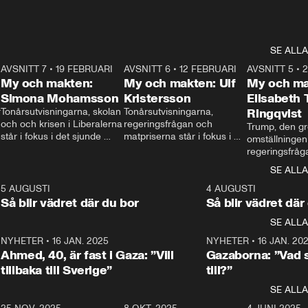
SE ALLA
7
AVSNITT 7
•
19 FEBRUARI
24:30
AVSNITT 6
•
12 FEBRUARI
27:30
AVSNITT 5
•
My och makten:
My och makten: Ulf
My och ma
Simona Mohamsson
Kristersson
Elisabeth
 
Tonårsutvisningarna, skolan 
Tonårsutvisningarna, 
Ringqvist
och och krisen i Liberalerna 
regeringsfrågan och 
Trump, den gr
står i fokus i det sjunde 
matpriserna står i fokus i 
omställningen
avsnittet av ”My och 
det sjätte avsnittet av ”My 
regeringsfråga
makten”. Se när 
och makten”. Se när 
centrum i det 
SE ALLA
Aftonbladets inrikespolitiska 
Aftonbladets inrikespolitiska 
avsnittet av ”
kommentator My 
kommentator My 
6
5 AUGUSTI
1:06
4 AUGUSTI
Makten”. Se nä
Rohwedder ställer 
Rohwedder ställer 
Så blir vädret där du bor
Så blir vädret där
Aftonbladets in
utbildnings- och 
statsminister Ulf Kristersson 
kommentator 
SE ALLA
integrationsminister Simona 
till svars.
Rohwedder stäl
Mohamsson till svars.
Centerpartiets
2
NYHETER
•
16 JAN. 2025
1:01
NYHETER
•
16 JAN. 20
Thand Ring till
Ahmed, 40, är fast i Gaza: ”Vill
Gazaborna: ”Vad s
tillbaka till Sverige”
till?”
SE ALLA