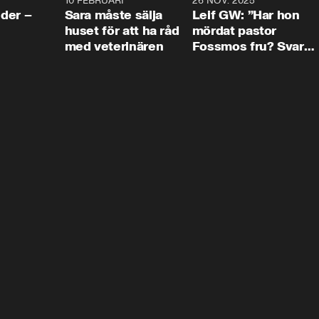
4:24
10 FEBRUARI
4:13
26 NOV. 2025
8:1
der –
Sara måste sälja
Leif GW: ”Har hon
huset för att ha råd
mördat pastor
med veterinären
Fossmos fru? Svar
nej.”