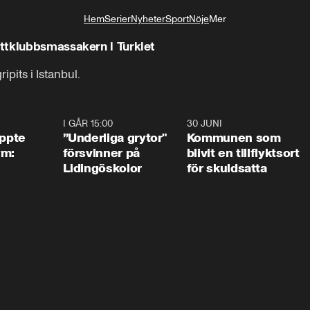
Hem
Serier
Nyheter
Sport
Nöje
Mer
Livsstil
ttklubbsmassakern i Turkiet
pits i Istanbul.
1:01
I GÅR 15:00
1:07
30 JUNI
1:2
äppte
”Underliga grytor"
Kommunen som
ym:
försvinner på
blivit en tillflyktsort
Lidingöskolor
för skuldsatta