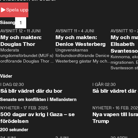
Spela upp
1
Säsong
AVSNITT 12
•
11 JUNI
26:27
AVSNITT 11
•
4 JUNI
23:40
AVSNITT 10
•
My och makten:
My och makten:
My och ma
Douglas Thor
Denice Westerberg
Elisabeth
Moderata 
Ungsvenskarnas 
Svantess
ungdomsförbundet (MUF:s) 
förbundsordförande Denice 
Kvinnorna, ek
ordförande Douglas Thor 
Westerberg gästar My och 
migrationen. E
gästar My och makten. I 
makten. I avsnittet 
Svantesson stäl
avsnittet diskuteras 
diskuteras migrationsfrågan 
när finansmini
Väder
tonårsutvisningarna och hur 
och hur SD ska locka 
Moderaterna ska locka 
kvinnliga väljare. 
I DAG 02:30
1:06
I GÅR 02:30
väljare till valet i höst. 
Så blir vädret där du bor
Så blir vädret där
Senaste om konflikten i Mellanöstern
NYHETER
•
17 FEB. 2025
0:45
NYHETER
•
16 FEB. 20
500 dagar av krig i Gaza – se
Nya vapen till Isr
förödelsen
Trump
200 sekunder