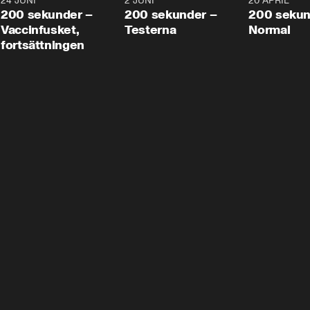
24 JUNI
5:00
2 JUNI
4:23
20 APRIL
200 sekunder –
200 sekunder –
200 sekun
Vaccinfusket,
Testerna
Normal
fortsättningen