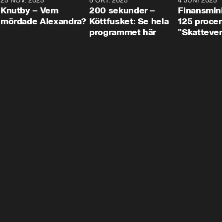
3
25 NOV. 2025
31:05
8 OKT. 2025
4:29
4 JUNI 2025
Knutby – Vem
200 sekunder –
Finansmin
mördade Alexandra?
Köttfusket: Se hela
125 procent
programmet här
"Skattever
viktig uppg