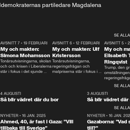
aldemokraternas partiledare Magdalena 
SE ALLA
7
AVSNITT 7
•
19 FEBRUARI
24:30
AVSNITT 6
•
12 FEBRUARI
27:30
AVSNITT 5
•
My och makten:
My och makten: Ulf
My och ma
Simona Mohamsson
Kristersson
Elisabeth
 
Tonårsutvisningarna, skolan 
Tonårsutvisningarna, 
Ringqvist
och och krisen i Liberalerna 
regeringsfrågan och 
Trump, den gr
står i fokus i det sjunde 
matpriserna står i fokus i 
omställningen
avsnittet av ”My och 
det sjätte avsnittet av ”My 
regeringsfråga
makten”. Se när 
och makten”. Se när 
centrum i det 
SE ALLA
Aftonbladets inrikespolitiska 
Aftonbladets inrikespolitiska 
avsnittet av ”
kommentator My 
kommentator My 
6
4 AUGUSTI
1:06
3 AUGUSTI
Makten”. Se nä
Rohwedder ställer 
Rohwedder ställer 
Så blir vädret där du bor
Så blir vädret där
Aftonbladets in
utbildnings- och 
statsminister Ulf Kristersson 
kommentator 
SE ALLA
integrationsminister Simona 
till svars.
Rohwedder stäl
Mohamsson till svars.
Centerpartiets
2
NYHETER
•
16 JAN. 2025
1:01
NYHETER
•
16 JAN. 20
Thand Ring till
Ahmed, 40, är fast i Gaza: ”Vill
Gazaborna: ”Vad s
tillbaka till Sverige”
till?”