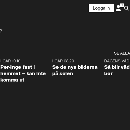
Logga in
?
SE ALLA
5
I GÅR 10:16
1:26
I GÅR 08:20
0:31
DAGENS VÄD
Per-Inge fast i
Se de nya bilderna
Så blir väd
hemmet – kan inte
på solen
bor
komma ut