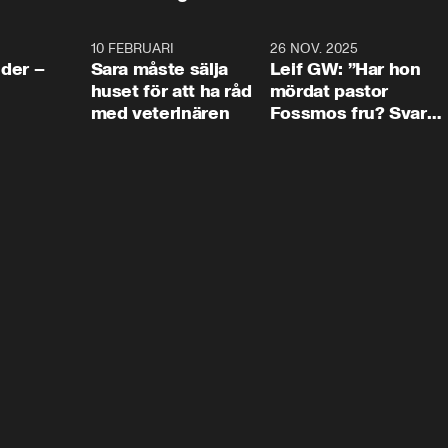
4:24
10 FEBRUARI
4:13
26 NOV. 2025
8:1
der –
Sara måste sälja
Leif GW: ”Har hon
huset för att ha råd
mördat pastor
med veterinären
Fossmos fru? Svar
nej.”