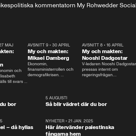
r inrikespolitiska kommentatorn My Rohwedder Soci
27 MAJ
3:51
AVSNITT 9
•
30 APRIL
24:00
AVSNITT 8
•
16 APRIL
25:1
kten:
My och makten:
My och makten:
Mikael Damberg
Nooshi Dadgostar
on
Ekonomin, 
V-ledaren Nooshi Dadgostar
finansministerrollen och 
pressas internt om 
onomin och 
demografikrisen. 
regeringsfrågan.

lisabeth 
Oppositionen ställs till svars 
I Aftonbladets 
ls till svars 
när Socialdemokraternas 
partiledarutfrågning ”My 
stern gästar 
Mikael Damberg gästar My 
och Makten” sätter hon ner 
My och Makten. 
och Makten. 
foten mot kritikerna:

1:06
5 AUGUSTI
1:0
– Vi ställer upp i val. Ska vi 
 du bor
Så blir vädret där du bor
vara med så sitter vi förstås 
25
1:22
NYHETER
•
21 JAN. 2025
0:5
ael – då hyllas
Här återvänder palestinska
fångarna hem