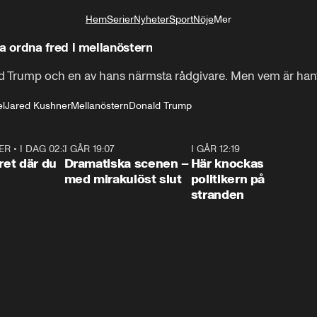
Hem
Serier
Nyheter
Sport
Nöje
Mer
Livsstil
 ordna fred i mellanöstern
ald Trump och en av hans närmsta rådgivare. Men vem är han
el
Jared Kushner
Mellanöstern
Donald Trump
ER
•
I DAG 02:30
1:06
I GÅR 19:07
0:42
I GÅR 12:19
0:4
ret där du
Dramatiska scenen –
Här knockas
med mirakulöst slut
politikern på
stranden