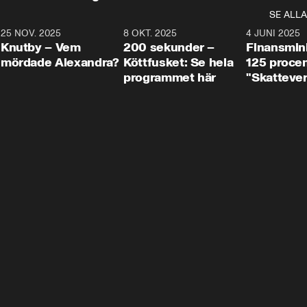
SE ALLA
3
25 NOV. 2025
31:05
8 OKT. 2025
4:29
4 JUNI 2025
Knutby – Vem
200 sekunder –
Finansmin
mördade Alexandra?
Köttfusket: Se hela
125 procent
programmet här
"Skattever
viktig uppg