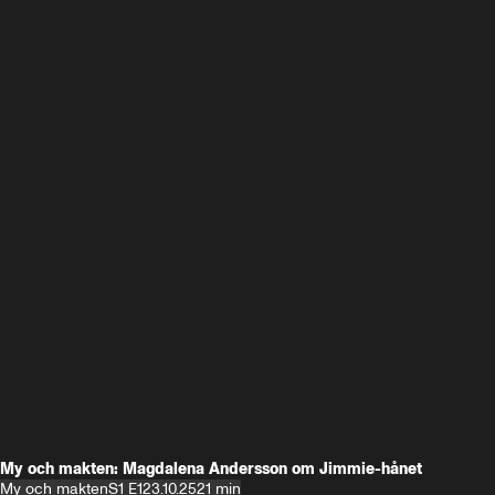
My och makten: Magdalena Andersson om Jimmie-hånet
My och makten
S1 E1
23.10.25
21 min