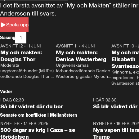
I det första avsnittet av ”My och Makten” ställe
Andersson till svars.
Spela upp
1
Säsong
AVSNITT 12
•
11 JUNI
26:27
AVSNITT 11
•
4 JUNI
23:40
AVSNITT 10
•
My och makten:
My och makten:
My och ma
Douglas Thor
Denice Westerberg
Elisabeth
Moderata 
Ungsvenskarnas 
Svantess
ungdomsförbundet (MUF:s) 
förbundsordförande Denice 
Kvinnorna, ek
ordförande Douglas Thor 
Westerberg gästar My och 
migrationen. E
gästar My och makten. I 
makten. I avsnittet 
Svantesson stäl
avsnittet diskuteras 
diskuteras migrationsfrågan 
när finansmini
Väder
tonårsutvisningarna och hur 
och hur SD ska locka 
Moderaterna ska locka 
kvinnliga väljare. 
I DAG 02:30
1:06
I GÅR 02:30
väljare till valet i höst. 
Så blir vädret där du bor
Så blir vädret där
Senaste om konflikten i Mellanöstern
NYHETER
•
17 FEB. 2025
0:45
NYHETER
•
16 FEB. 20
500 dagar av krig i Gaza – se
Nya vapen till Isr
förödelsen
Trump