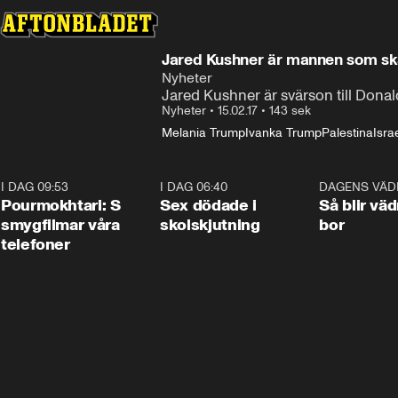
Jared Kushner är mannen som ska
Nyheter
Jared Kushner är svärson till Don
Nyheter
•
15.02.17
•
143 sek
Melania Trump
Ivanka Trump
Palestina
Isra
I DAG 09:53
1:36
I DAG 06:40
0:47
DAGENS VÄD
Pourmokhtari: S
Sex dödade i
Så blir väd
smygfilmar våra
skolskjutning
bor
telefoner