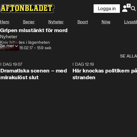
Logga in
Hem
Serier
Nyheter
Sport
Nöje
Livsstil
Gripen misstänkt för mord
Nyheter
Kniv hittades i lägenheten
Se mer
Nyheter
•
16.02.17
•
159 sek
SE ALLA
I DAG 19:07
0:42
I DAG 12:19
Dramatiska scenen – med
Här knockas politikern p
mirakulöst slut
stranden