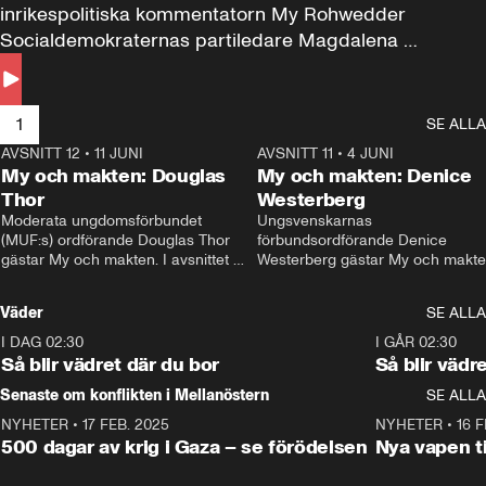
inrikespolitiska kommentatorn My Rohwedder 
Socialdemokraternas partiledare Magdalena 
Andersson till svars.
1
SE ALLA
AVSNITT 12
•
11 JUNI
26:27
AVSNITT 11
•
4 JUNI
2
My och makten: Douglas
My och makten: Denice
Thor
Westerberg
Moderata ungdomsförbundet 
Ungsvenskarnas 
(MUF:s) ordförande Douglas Thor 
förbundsordförande Denice 
gästar My och makten. I avsnittet 
Westerberg gästar My och makten.
diskuteras tonårsutvisningarna och 
avsnittet diskuteras migrationsfrå
hur Moderaterna ska locka väljare till 
och hur SD ska locka kvinnliga 
Väder
SE ALLA
valet i höst. 
väljare. 
I DAG 02:30
1:06
I GÅR 02:30
Så blir vädret där du bor
Så blir vädr
Senaste om konflikten i Mellanöstern
SE ALLA
NYHETER
•
17 FEB. 2025
0:45
NYHETER
•
16 F
500 dagar av krig i Gaza – se förödelsen
Nya vapen ti