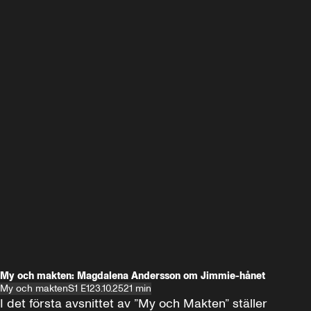
My och makten: Magdalena Andersson om Jimmie-hånet
My och makten
S1 E1
23.10.25
21 min
I det första avsnittet av ”My och Makten” ställer 