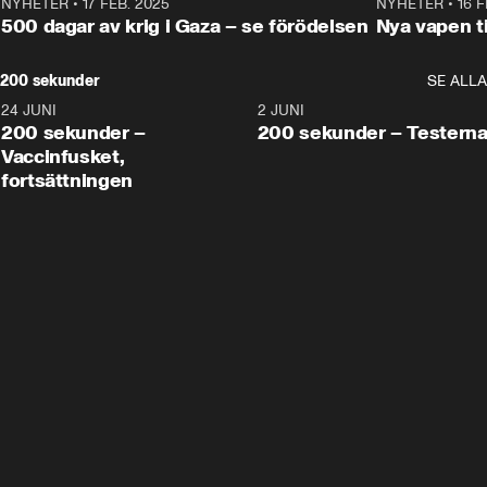
NYHETER
•
17 FEB. 2025
0:45
NYHETER
•
16 F
500 dagar av krig i Gaza – se förödelsen
Nya vapen ti
200 sekunder
SE ALLA
24 JUNI
5:00
2 JUNI
200 sekunder –
200 sekunder – Testern
Vaccinfusket,
fortsättningen