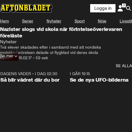
Logga in
Hem
Serier
Nyheter
Sport
Nöje
Livsstil
Nazister slogs vid skola när förintelseöverlevaren
föreläste
Nyheter
Två elever skadades efter i samband med att nordiska 
motståndsrörelsen delade ut flygblad vid deras skola
Se mer
Nyheter
•
16.02.17
•
59 sek
SE ALLA
DAGENS VÄDER
•
I DAG 02:30
1:06
I GÅR 19:15
Så blir vädret där du bor
Se de nya UFO-bilderna