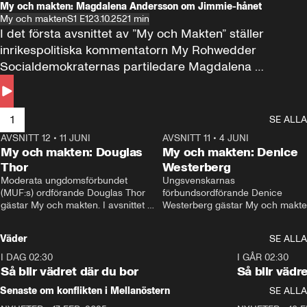
My och makten: Magdalena Andersson om Jimmie-hånet
My och makten
S1 E1
23.10.25
21 min
I det första avsnittet av ”My och Makten” ställer 
inrikespolitiska kommentatorn My Rohwedder 
Socialdemokraternas partiledare Magdalena 
Andersson till svars.
1
SE ALLA
AVSNITT 12
•
11 JUNI
26:27
AVSNITT 11
•
4 JUNI
2
My och makten: Douglas
My och makten: Denice
Thor
Westerberg
Moderata ungdomsförbundet 
Ungsvenskarnas 
(MUF:s) ordförande Douglas Thor 
förbundsordförande Denice 
gästar My och makten. I avsnittet 
Westerberg gästar My och makten.
diskuteras tonårsutvisningarna och 
avsnittet diskuteras migrationsfrå
hur Moderaterna ska locka väljare till 
och hur SD ska locka kvinnliga 
Väder
SE ALLA
valet i höst. 
väljare. 
I DAG 02:30
1:06
I GÅR 02:30
Så blir vädret där du bor
Så blir vädr
Senaste om konflikten i Mellanöstern
SE ALLA