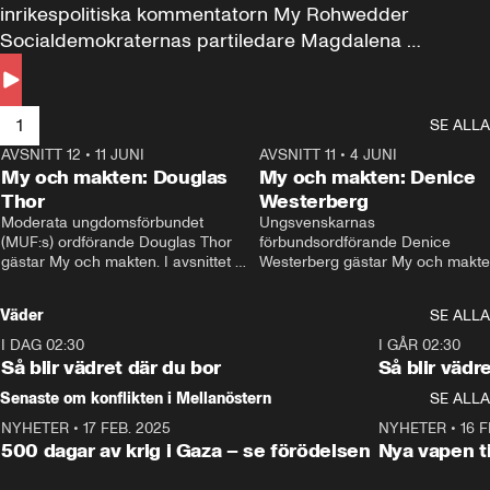
inrikespolitiska kommentatorn My Rohwedder 
Socialdemokraternas partiledare Magdalena 
Andersson till svars.
1
SE ALLA
AVSNITT 12
•
11 JUNI
26:27
AVSNITT 11
•
4 JUNI
2
My och makten: Douglas
My och makten: Denice
Thor
Westerberg
Moderata ungdomsförbundet 
Ungsvenskarnas 
(MUF:s) ordförande Douglas Thor 
förbundsordförande Denice 
gästar My och makten. I avsnittet 
Westerberg gästar My och makten.
diskuteras tonårsutvisningarna och 
avsnittet diskuteras migrationsfrå
hur Moderaterna ska locka väljare till 
och hur SD ska locka kvinnliga 
Väder
SE ALLA
valet i höst. 
väljare. 
I DAG 02:30
1:06
I GÅR 02:30
Så blir vädret där du bor
Så blir vädr
Senaste om konflikten i Mellanöstern
SE ALLA
NYHETER
•
17 FEB. 2025
0:45
NYHETER
•
16 F
500 dagar av krig i Gaza – se förödelsen
Nya vapen ti