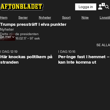
Logga in
Hem
Serier
Nyheter
Sport
Nöje
Livsstil
Trumps pressträff i elva punkter
Nyheter
Detta gjorde presidenten
Se mer
Nyheter
•
16.02.17
•
97 sek
SE ALLA
I DAG 12:19
0:45
I DAG 10:16
Här knockas politikern på
Per-Inge fast i hemmet –
stranden
kan inte komma ut