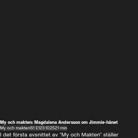
My och makten: Magdalena Andersson om Jimmie-hånet
My och makten
S1 E1
23.10.25
21 min
I det första avsnittet av ”My och Makten” ställer 