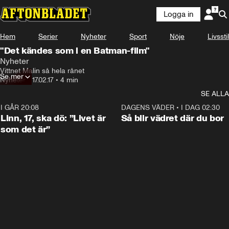
Logga in
Hem
Serier
Nyheter
Sport
Nöje
Livsstil
"Det kändes som i en Batman-film"
Nyheter
Vittnet Malin så hela rånet
Se mer
Nyheter
•
17.02.17
•
4 min
SE ALLA
I GÅR 20:08
4:38
DAGENS VÄDER
•
I DAG 02:30
Linn, 17, ska dö: ”Livet är
Så blir vädret där du bor
som det är”