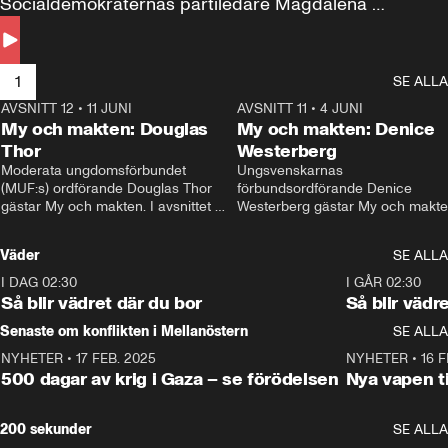
Socialdemokraternas partiledare Magdalena 
Andersson till svars.
1
SE ALLA
AVSNITT 12
•
11 JUNI
26:27
AVSNITT 11
•
4 JUNI
2
My och makten: Douglas
My och makten: Denice
Thor
Westerberg
Moderata ungdomsförbundet 
Ungsvenskarnas 
(MUF:s) ordförande Douglas Thor 
förbundsordförande Denice 
gästar My och makten. I avsnittet 
Westerberg gästar My och makten.
diskuteras tonårsutvisningarna och 
avsnittet diskuteras migrationsfrå
hur Moderaterna ska locka väljare till 
och hur SD ska locka kvinnliga 
Väder
SE ALLA
valet i höst. 
väljare. 
I DAG 02:30
1:06
I GÅR 02:30
Så blir vädret där du bor
Så blir vädr
Senaste om konflikten i Mellanöstern
SE ALLA
NYHETER
•
17 FEB. 2025
0:45
NYHETER
•
16 F
500 dagar av krig i Gaza – se förödelsen
Nya vapen ti
200 sekunder
SE ALLA