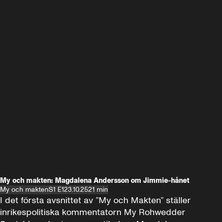
My och makten: Magdalena Andersson om Jimmie-hånet
My och makten
S1 E1
23.10.25
21 min
I det första avsnittet av ”My och Makten” ställer 
inrikespolitiska kommentatorn My Rohwedder 