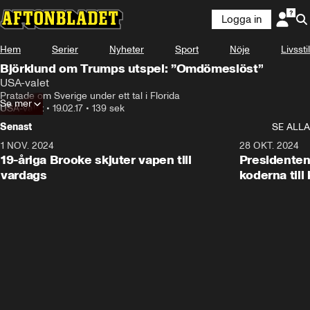
Logga in
Hem
Serier
Nyheter
Sport
Nöje
Livsstil
Björklund om Trumps utspel: ”Omdömeslöst”
USA-valet
Pratade om Sverige under ett tal i Florida
Se mer
USA-valet
•
19.02.17
•
139 sek
Senast
SE ALLA
1 NOV. 2024
1:10
28 OKT. 2024
19-åriga Brooke skjuter vapen till
Presidenten
vardags
koderna till