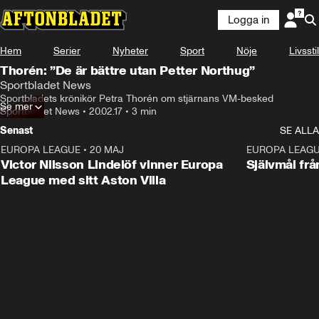
Logga in
Hem
Serier
Nyheter
Sport
Nöje
Livsstil
Thorén: ”De är bättre utan Petter Northug”
Sportbladet News
Sportbladets krönikör Petra Thorén om stjärnans VM-besked
Se mer
Sportbladet News
•
20.02.17
•
3 min
Senast
SE ALLA
EUROPA LEAGUE
•
20 MAJ
1:32
EUROPA LEAG
Victor Nilsson Lindelöf vinner Europa
Självmål frå
League med sitt Aston Villa