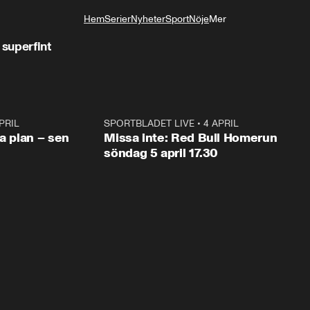
Hem
Serier
Nyheter
Sport
Nöje
Mer
Livsstil
 superfint
PRIL
1:03
SPORTBLADET LIVE
•
4 APRIL
1:0
va plan – sen
Missa inte: Red Bull Homerun
söndag 5 april 17.30