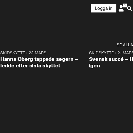
Logga in
SE ALLA
9
SKIDSKYTTE
•
22 MARS
0:55
SKIDSKYTTE
•
21 MAR
Hanna Öberg tappade segern –
Svensk succé – 
ledde efter sista skyttet
igen