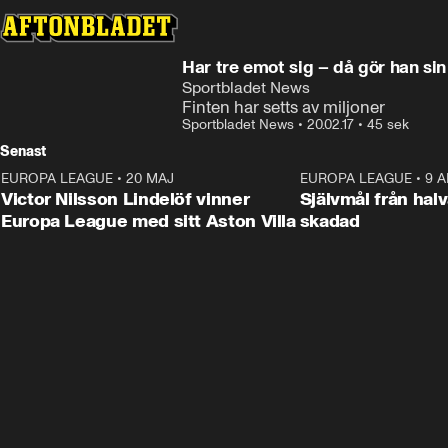
Har tre emot sig – då gör han sin
Sportbladet News
Finten har setts av miljoner
Sportbladet News
•
20.02.17
•
45 sek
Senast
EUROPA LEAGUE
•
20 MAJ
1:32
EUROPA LEAGUE
•
9 A
Victor Nilsson Lindelöf vinner
Självmål från hal
Europa League med sitt Aston Villa
skadad