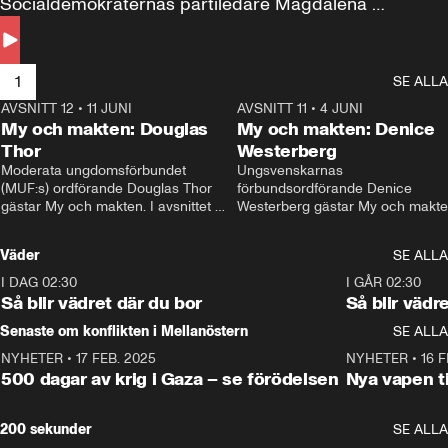
Socialdemokraternas partiledare Magdalena 
Andersson till svars.
1
SE ALLA
AVSNITT 12
•
11 JUNI
26:27
AVSNITT 11
•
4 JUNI
2
My och makten: Douglas
My och makten: Denice
Thor
Westerberg
Moderata ungdomsförbundet 
Ungsvenskarnas 
(MUF:s) ordförande Douglas Thor 
förbundsordförande Denice 
gästar My och makten. I avsnittet 
Westerberg gästar My och makten.
diskuteras tonårsutvisningarna och 
avsnittet diskuteras migrationsfrå
hur Moderaterna ska locka väljare till 
och hur SD ska locka kvinnliga 
Väder
SE ALLA
valet i höst. 
väljare. 
I DAG 02:30
1:06
I GÅR 02:30
Så blir vädret där du bor
Så blir vädr
Senaste om konflikten i Mellanöstern
SE ALLA
NYHETER
•
17 FEB. 2025
0:45
NYHETER
•
16 F
500 dagar av krig i Gaza – se förödelsen
Nya vapen ti
200 sekunder
SE ALLA