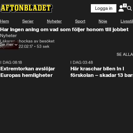
Logga in
Hem
Serier
Nyheter
Sport
Nöje
Livsstil
Har ingen aning om vad som följer honom till jobbet
Nyheter
Läkaren chockas av besöket
Se mer
Nyheter
•
22.02.17
•
53 sek
SE ALLA
I DAG 08:18
0:53
I DAG 03:48
Extremtorkan avslöjar
Här kraschar bilen in i
Europas hemligheter
förskolan – skadar 13 bar