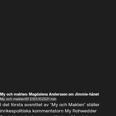
My och makten: Magdalena Andersson om Jimmie-hånet
My och makten
S1 E1
23.10.25
21 min
I det första avsnittet av ”My och Makten” ställer 
inrikespolitiska kommentatorn My Rohwedder 