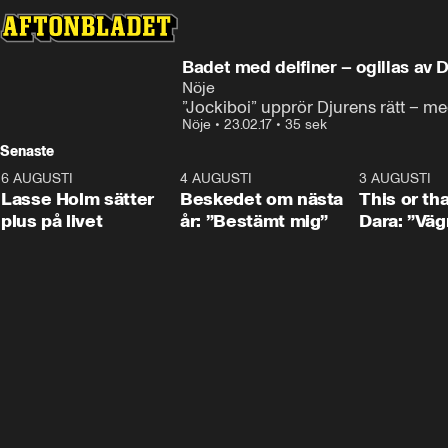
Badet med delfiner – ogillas av D
Nöje
”Jockiboi” upprör Djurens rätt – me
Nöje
•
23.02.17
•
35 sek
Senaste
6 AUGUSTI
1:04
4 AUGUSTI
0:24
3 AUGUSTI
Lasse Holm sätter
Beskedet om nästa
This or th
plus på livet
år: ”Bestämt mig”
Dara: ”Väg