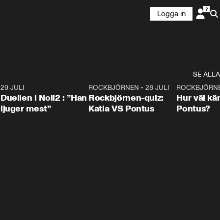
Logga in
SE ALLA
9
29 JULI
0:47
ROCKBJÖRNEN
•
28 JULI
0:15
ROCKBJÖRN
Duellen i Noll2 : ”Han
Rockbjörnen-quiz:
Hur väl kä
ljuger mest”
Katia VS Pontus
Pontus?