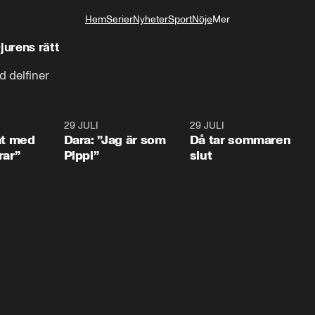
Hem
Serier
Nyheter
Sport
Nöje
Mer
Livsstil
jurens rätt
d delfiner
1:02
29 JULI
0:41
29 JULI
0:3
at med
Dara: ”Jag är som
Då tar sommaren
rar”
Pippi”
slut