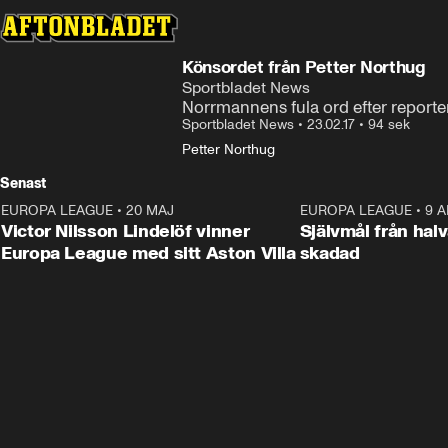
Könsordet från Petter Northug
Sportbladet News
Norrmannens fula ord efter reporte
Sportbladet News
•
23.02.17
•
94 sek
Petter Northug
Senast
EUROPA LEAGUE
•
20 MAJ
1:32
EUROPA LEAGUE
•
9 A
Victor Nilsson Lindelöf vinner
Självmål från hal
Europa League med sitt Aston Villa
skadad