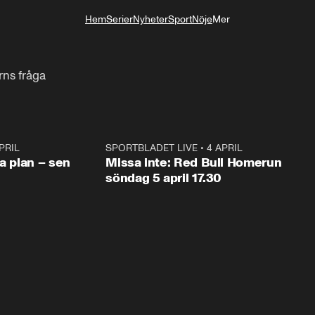
Hem
Serier
Nyheter
Sport
Nöje
Mer
Livsstil
rns fråga
PRIL
1:03
SPORTBLADET LIVE
•
4 APRIL
1:0
va plan – sen
Missa inte: Red Bull Homerun
söndag 5 april 17.30