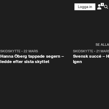
Logga in
SE ALLA
9
SKIDSKYTTE
•
22 MARS
0:55
SKIDSKYTTE
•
21 MAR
Hanna Öberg tappade segern –
Svensk succé – 
ledde efter sista skyttet
igen