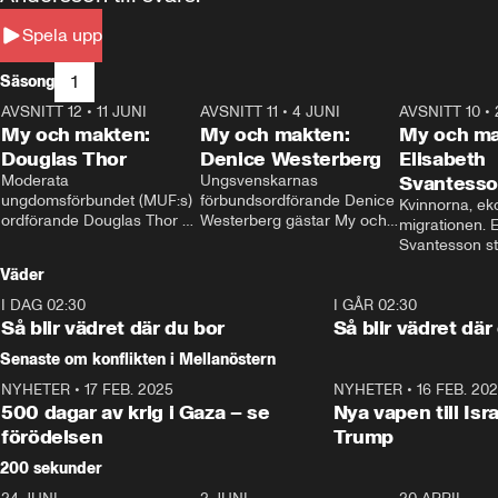
Spela upp
1
Säsong
AVSNITT 12
•
11 JUNI
26:27
AVSNITT 11
•
4 JUNI
23:40
AVSNITT 10
•
My och makten:
My och makten:
My och ma
Douglas Thor
Denice Westerberg
Elisabeth
Moderata 
Ungsvenskarnas 
Svantess
ungdomsförbundet (MUF:s) 
förbundsordförande Denice 
Kvinnorna, ek
ordförande Douglas Thor 
Westerberg gästar My och 
migrationen. E
gästar My och makten. I 
makten. I avsnittet 
Svantesson stäl
avsnittet diskuteras 
diskuteras migrationsfrågan 
när finansmini
Väder
tonårsutvisningarna och hur 
och hur SD ska locka 
Moderaterna ska locka 
kvinnliga väljare. 
I DAG 02:30
1:06
I GÅR 02:30
väljare till valet i höst. 
Så blir vädret där du bor
Så blir vädret där
Senaste om konflikten i Mellanöstern
NYHETER
•
17 FEB. 2025
0:45
NYHETER
•
16 FEB. 20
500 dagar av krig i Gaza – se
Nya vapen till Isr
förödelsen
Trump
200 sekunder