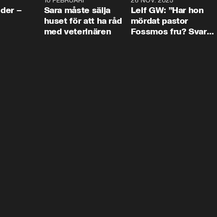
4:24
10 FEBRUARI
4:13
26 NOV. 2025
8:1
der –
Sara måste sälja
Leif GW: ”Har hon
huset för att ha råd
mördat pastor
med veterinären
Fossmos fru? Svar
nej.”