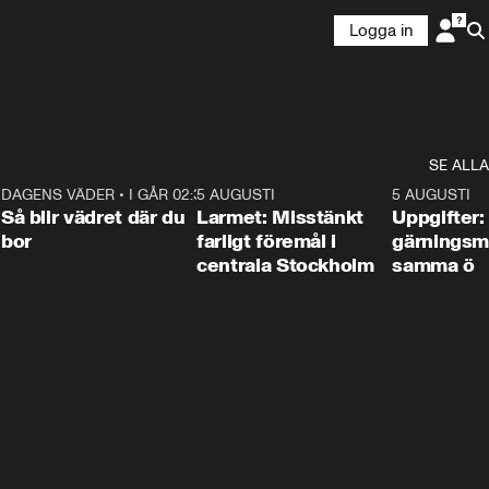
Logga in
SE ALLA
1
DAGENS VÄDER
•
I GÅR 02:30
1:06
5 AUGUSTI
0:35
5 AUGUSTI
Så blir vädret där du
Larmet: Misstänkt
Uppgifter:
bor
farligt föremål i
gärningsm
centrala Stockholm
samma ö