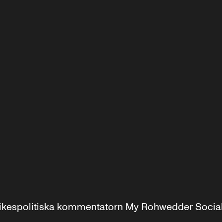
r inrikespolitiska kommentatorn My Rohwedder Soci