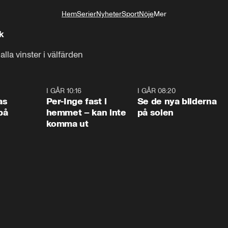
Hem
Serier
Nyheter
Sport
Nöje
Mer
Livsstil
k
lla vinster i välfärden
0:45
I GÅR 10:16
1:26
I GÅR 08:20
0:3
as
Per-Inge fast i
Se de nya bilderna
på
hemmet – kan inte
på solen
komma ut