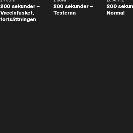
24 JUNI
5:00
2 JUNI
4:23
20 APRIL
200 sekunder –
200 sekunder –
200 sekun
Vaccinfusket,
Testerna
Normal
fortsättningen