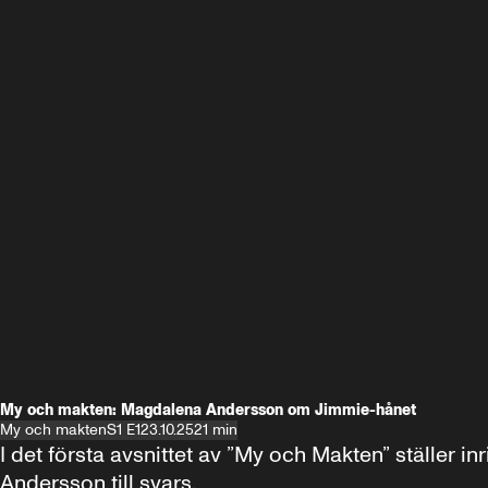
My och makten: Magdalena Andersson om Jimmie-hånet
My och makten
S1 E1
23.10.25
21 min
I det första avsnittet av ”My och Makten” ställe
Andersson till svars.