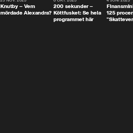
3
25 NOV. 2025
31:05
8 OKT. 2025
4:29
4 JUNI 2025
Knutby – Vem
200 sekunder –
Finansmin
mördade Alexandra?
Köttfusket: Se hela
125 procent
programmet här
"Skattever
viktig uppg