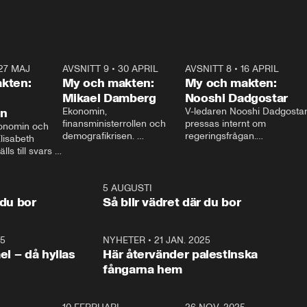
27 MAJ
3:51
AVSNITT 9
•
30 APRIL
24:00
AVSNITT 8
•
16 APRIL
25:1
kten:
My och makten:
My och makten:
Mikael Damberg
Nooshi Dadgostar
on
Ekonomin, 
V-ledaren Nooshi Dadgostar
finansministerrollen och 
pressas internt om 
onomin och 
demografikrisen. 
regeringsfrågan.

lisabeth 
Oppositionen ställs till svars 
I Aftonbladets 
ls till svars 
när Socialdemokraternas 
partiledarutfrågning ”My 
stern gästar 
Mikael Damberg gästar My 
och Makten” sätter hon ner 
My och Makten. 
och Makten. 
foten mot kritikerna:

1:06
5 AUGUSTI
1:0
– Vi ställer upp i val. Ska vi 
 du bor
Så blir vädret där du bor
vara med så sitter vi förstås 
25
1:22
NYHETER
•
21 JAN. 2025
0:5
ael – då hyllas
Här återvänder palestinska
fångarna hem