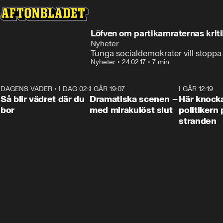
Löfven om partikamraternas kriti
Nyheter
Tunga socialdemokrater vill stoppa a
Nyheter
•
24.02.17
•
7 min
DAGENS VÄDER
•
I DAG 02:30
1:06
I GÅR 19:07
0:42
I GÅR 12:19
Så blir vädret där du
Dramatiska scenen –
Här knock
bor
med mirakulöst slut
politikern 
stranden