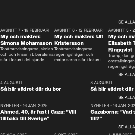
SE ALLA
7
AVSNITT 7
•
19 FEBRUARI
24:30
AVSNITT 6
•
12 FEBRUARI
27:30
AVSNITT 5
•
My och makten:
My och makten: Ulf
My och ma
Simona Mohamsson
Kristersson
Elisabeth
 
Tonårsutvisningarna, skolan 
Tonårsutvisningarna, 
Ringqvist
och och krisen i Liberalerna 
regeringsfrågan och 
Trump, den gr
står i fokus i det sjunde 
matpriserna står i fokus i 
omställningen
avsnittet av ”My och 
det sjätte avsnittet av ”My 
regeringsfråga
makten”. Se när 
och makten”. Se när 
centrum i det 
SE ALLA
Aftonbladets inrikespolitiska 
Aftonbladets inrikespolitiska 
avsnittet av ”
kommentator My 
kommentator My 
6
4 AUGUSTI
1:06
3 AUGUSTI
Makten”. Se nä
Rohwedder ställer 
Rohwedder ställer 
Så blir vädret där du bor
Så blir vädret där
Aftonbladets in
utbildnings- och 
statsminister Ulf Kristersson 
kommentator 
SE ALLA
integrationsminister Simona 
till svars.
Rohwedder stäl
Mohamsson till svars.
Centerpartiets
2
NYHETER
•
16 JAN. 2025
1:01
NYHETER
•
16 JAN. 20
Thand Ring till
Ahmed, 40, är fast i Gaza: ”Vill
Gazaborna: ”Vad s
tillbaka till Sverige”
till?”
SE ALLA