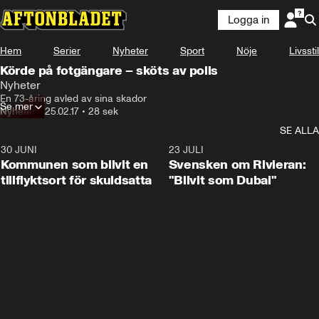
Logga in
Hem
Serier
Nyheter
Sport
Nöje
Livsstil
Körde på fotgängare – sköts av polis
Nyheter
En 73-åring avled av sina skador
Se mer
Nyheter
•
25.02.17
•
28 sek
SE ALLA
30 JUNI
1:24
23 JULI
Kommunen som blivit en
Svensken om Rivieran:
tillflyktsort för skuldsatta
"Blivit som Dubai"