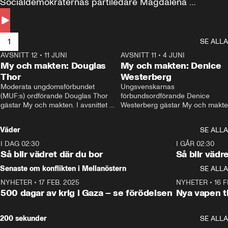
Socialdemokraternas partiledare Magdalena 
Andersson till svars.
1
SE ALLA
AVSNITT 12
•
11 JUNI
26:27
AVSNITT 11
•
4 JUNI
2
My och makten: Douglas
My och makten: Denice
Thor
Westerberg
Moderata ungdomsförbundet 
Ungsvenskarnas 
(MUF:s) ordförande Douglas Thor 
förbundsordförande Denice 
gästar My och makten. I avsnittet 
Westerberg gästar My och makten.
diskuteras tonårsutvisningarna och 
avsnittet diskuteras migrationsfrå
hur Moderaterna ska locka väljare till 
och hur SD ska locka kvinnliga 
Väder
SE ALLA
valet i höst. 
väljare. 
I DAG 02:30
1:06
I GÅR 02:30
Så blir vädret där du bor
Så blir vädr
Senaste om konflikten i Mellanöstern
SE ALLA
NYHETER
•
17 FEB. 2025
0:45
NYHETER
•
16 F
500 dagar av krig i Gaza – se förödelsen
Nya vapen ti
200 sekunder
SE ALLA