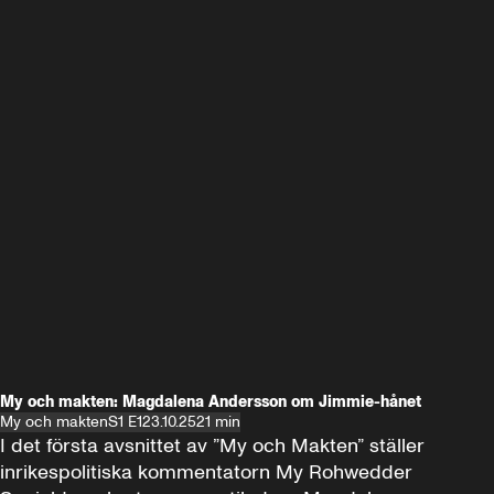
My och makten: Magdalena Andersson om Jimmie-hånet
My och makten
S1 E1
23.10.25
21 min
I det första avsnittet av ”My och Makten” ställer 
inrikespolitiska kommentatorn My Rohwedder 