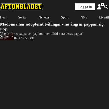
Logga in
Hem
Serier
Nyheter
Sport
Nöje
Livsstil
Madonna har adopterat tvillingar - nu ångrar pappan sig
Nöje
”Jag är deras pappa och jag kommer alltid vara deras pappa”
Se mer
Nöje
•
28.02.17
•
53 sek