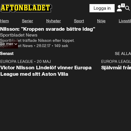
Logga in
Hem
Serier
Nyheter
Sport
Nöje
Livsstil
Nilsson: "Kroppen svarade bättre idag"
Sportbladet News
Sportbladet träffade Nilsson efter loppet.
Se mer
Sportbladet News
•
28.02.17
•
149 sek
Senast
SE ALLA
EUROPA LEAGUE
•
20 MAJ
1:32
EUROPA LEAG
Victor Nilsson Lindelöf vinner Europa
Självmål frå
League med sitt Aston Villa