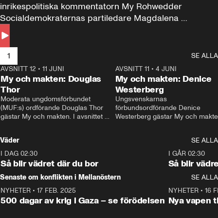
inrikespolitiska kommentatorn My Rohwedder 
Socialdemokraternas partiledare Magdalena 
Andersson till svars.
1
SE ALLA
AVSNITT 12
•
11 JUNI
26:27
AVSNITT 11
•
4 JUNI
2
My och makten: Douglas
My och makten: Denice
Thor
Westerberg
Moderata ungdomsförbundet 
Ungsvenskarnas 
(MUF:s) ordförande Douglas Thor 
förbundsordförande Denice 
gästar My och makten. I avsnittet 
Westerberg gästar My och makten.
diskuteras tonårsutvisningarna och 
avsnittet diskuteras migrationsfrå
hur Moderaterna ska locka väljare till 
och hur SD ska locka kvinnliga 
Väder
SE ALLA
valet i höst. 
väljare. 
I DAG 02:30
1:06
I GÅR 02:30
Så blir vädret där du bor
Så blir vädr
Senaste om konflikten i Mellanöstern
SE ALLA
NYHETER
•
17 FEB. 2025
0:45
NYHETER
•
16 F
500 dagar av krig i Gaza – se förödelsen
Nya vapen ti