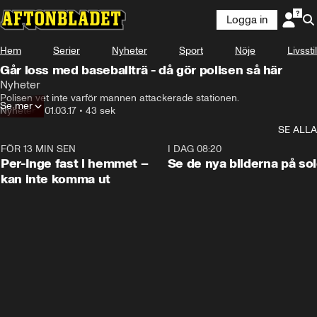
Logga in
Hem
Serier
Nyheter
Sport
Nöje
Livsstil
Går loss med baseballträ - då gör polisen så här
Nyheter
Polisen vet inte varför mannen attackerade stationen.
Se mer
Nyheter
•
01.03.17
•
43 sek
SE ALLA
FÖR 13 MIN SEN
1:26
I DAG 08:20
Per-Inge fast i hemmet –
Se de nya bilderna på so
kan inte komma ut