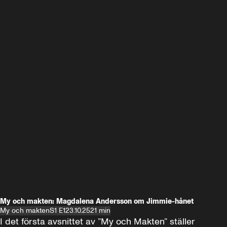
My och makten: Magdalena Andersson om Jimmie-hånet
My och makten
S1 E1
23.10.25
21 min
I det första avsnittet av ”My och Makten” ställer 