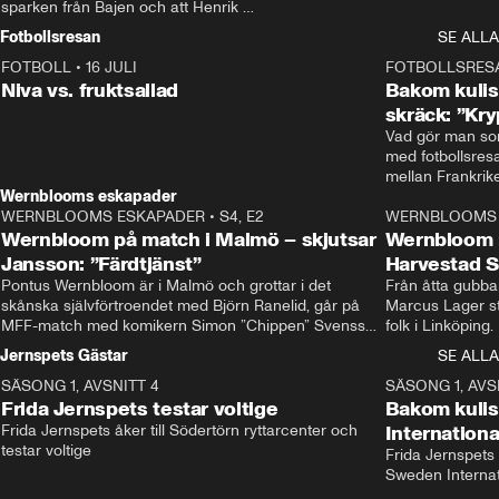
sparken från Bajen och att Henrik 
Rydström tar över
Fotbollsresan
SE ALLA
FOTBOLL
•
16 JULI
0:44
FOTBOLLSRES
Niva vs. fruktsallad
Bakom kulis
skräck: ”Kry
Vad gör man som
med fotbollsres
Wernblooms eskapader
WERNBLOOMS ESKAPADER
•
S4, E2
38:23
WERNBLOOMS 
Wernbloom på match i Malmö – skjutsar
Wernbloom 
Jansson: ”Färdtjänst”
Harvestad 
Pontus Wernbloom är i Malmö och grottar i det 
Från åtta gubbar 
skånska självförtroendet med Björn Ranelid, går på 
Marcus Lager sta
MFF-match med komikern Simon ”Chippen” Svensson 
folk i Linköping
och hjälper skadade stjärnbacken Pontus Jansson 
och Wernbloom kl
Jernspets Gästar
SE ALLA
hem. 
SÄSONG 1, AVSNITT 4
13:37
SÄSONG 1, AVS
Frida Jernspets testar voltige
Bakom kuli
Frida Jernspets åker till Södertörn ryttarcenter och 
Internation
testar voltige
Frida Jernspets 
Sweden Interna