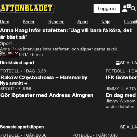
Logga in
Hem
Serier
Nyheter
Sport
Nöje
Livsstil
Anna Haag inför stafetten: ”Jag vill bara få köra, det
är bäst så"
Sport
Anna Haag intervjuas inför stafetten, och slipper gärna taktik.
Se mer
Sport
•
01.03.17
•
5 min
Direktsänd sport
SE ALLA
FOTBOLL
•
I DAG 16:30
FOTBOLL
•
I D
Plus
Plus
Raków Częstochowa – Hammarby
IFK Götebor
Nya avsnitt →
SPORT
•
7 JUNI
16:36
JIMMY HJÄRTA
Gör löptester med Andreas Almgren
En dag med 
Jimmy Wixtröm 
under debuten i
Senaste sportklippen
SE ALLA
FOTBOLL
•
I GÅR 20:36
1:30
FOTBOLL
•
I GÅR 18:43