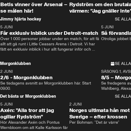
Betis vinner över Arsenal –
Rydström om den brutal
se målen här!
värmen: ”Jag gnäller inte
Jimmy hjärta hockey
SE ALLA
5 JUNI
11:14
5 JUNI
Får exklusiv inblick under Detroit-match
Så förvandl
Över 1 000 personer jobbar under en match, för att få 
Otroliga jobbet
allt att gå runt i Little Ceasars Arena i Detroit. Vi har 
fått en exklusiv inblick i hur allt fungerar inför och 
under match i världens bästa hockeyliga
Morgonklubben
SE ALLA
2 JUNI
SÄSONG 1, AVSN
2/6 - Morgonklubben
8/5 – Morg
Se tisdagens avsnitt av Morgonklubben här. Start 
Se fredagens av
09.00. 
Det bästa ur Morgonklubben
SE ALLA
5 JUNI
0:44
2 JUNI
Axén: ”Alla tror att jag
Norges ultimata hån mot
ogillar Rydström”
Sverige – efter krossen
Hör Alexander Axén och Pontus 
Per Bohman: ”Det är värre”
Wernbloom om att Kalle Karlsson får 