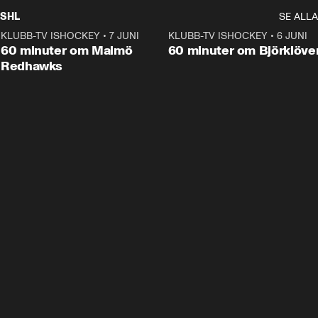
SHL
SE ALLA
KLUBB-TV ISHOCKEY
•
7 JUNI
1:02:53
KLUBB-TV ISHOCKEY
•
6 JUNI
1:0
Plus
60 minuter om Malmö
60 minuter om Björklöve
Redhawks