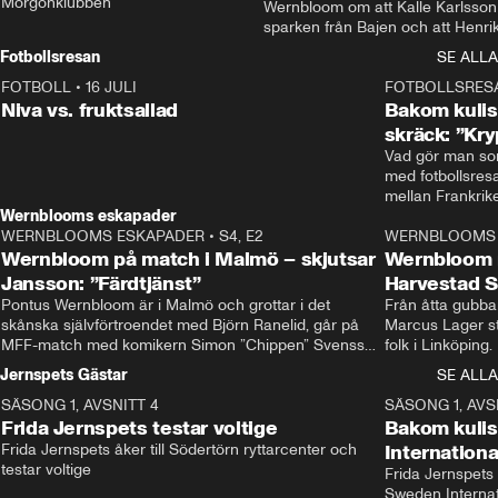
Morgonklubben
Wernbloom om att Kalle Karlsson 
sparken från Bajen och att Henrik
Rydström tar över
Fotbollsresan
SE ALLA
FOTBOLL
•
16 JULI
0:44
FOTBOLLSRES
Niva vs. fruktsallad
Bakom kulis
skräck: ”Kry
Vad gör man som
med fotbollsres
Wernblooms eskapader
WERNBLOOMS ESKAPADER
•
S4, E2
38:23
WERNBLOOMS 
Wernbloom på match i Malmö – skjutsar
Wernbloom 
Jansson: ”Färdtjänst”
Harvestad 
Pontus Wernbloom är i Malmö och grottar i det 
Från åtta gubbar 
skånska självförtroendet med Björn Ranelid, går på 
Marcus Lager sta
MFF-match med komikern Simon ”Chippen” Svensson 
folk i Linköping
och hjälper skadade stjärnbacken Pontus Jansson 
och Wernbloom kl
Jernspets Gästar
SE ALLA
hem. 
SÄSONG 1, AVSNITT 4
13:37
SÄSONG 1, AVS
Frida Jernspets testar voltige
Bakom kuli
Frida Jernspets åker till Södertörn ryttarcenter och 
Internation
testar voltige
Frida Jernspets 
Sweden Interna