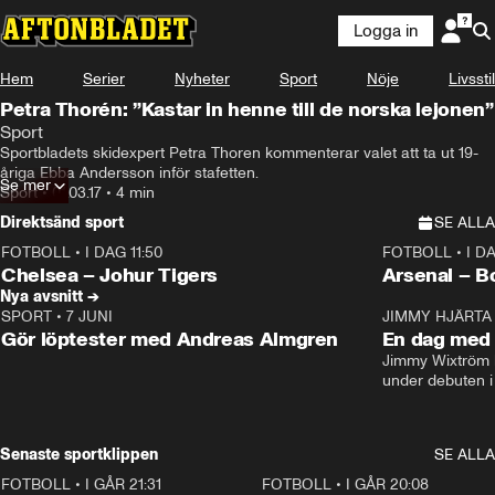
Logga in
Hem
Serier
Nyheter
Sport
Nöje
Livsstil
Petra Thorén: ”Kastar in henne till de norska lejonen”
Sport
Sportbladets skidexpert Petra Thoren kommenterar valet att ta ut 19-
åriga Ebba Andersson inför stafetten.
Se mer
Sport
•
01.03.17
•
4 min
Direktsänd sport
SE ALLA
FOTBOLL
•
I DAG 11:50
FOTBOLL
•
I D
Plus
Plus
Chelsea – Johur Tigers
Arsenal – B
Nya avsnitt →
SPORT
•
7 JUNI
16:36
JIMMY HJÄRTA
Gör löptester med Andreas Almgren
En dag med 
Jimmy Wixtröm 
under debuten i
Senaste sportklippen
SE ALLA
FOTBOLL
•
I GÅR 21:31
1:28
FOTBOLL
•
I GÅR 20:08