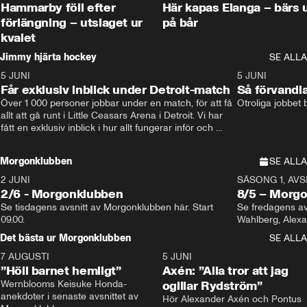
Hammarby föll efter
Här kapas Elanga – bärs 
förlängning – utslaget ur
på bår
kvalet
Jimmy hjärta hockey
SE ALLA
5 JUNI
11:14
5 JUNI
Får exklusiv inblick under Detroit-match
Så förvandl
Över 1 000 personer jobbar under en match, för att få 
Otroliga jobbet
allt att gå runt i Little Ceasars Arena i Detroit. Vi har 
fått en exklusiv inblick i hur allt fungerar inför och 
under match i världens bästa hockeyliga
Morgonklubben
SE ALLA
2 JUNI
SÄSONG 1, AVSN
2/6 - Morgonklubben
8/5 – Morg
Se tisdagens avsnitt av Morgonklubben här. Start 
Se fredagens av
09.00. 
Det bästa ur Morgonklubben
SE ALLA
7 AUGUSTI
1:14
5 JUNI
”Höll barnet hemligt”
Axén: ”Alla tror att jag
Wernblooms Keisuke Honda-
ogillar Rydström”
anekdoter i senaste avsnittet av 
Hör Alexander Axén och Pontus 