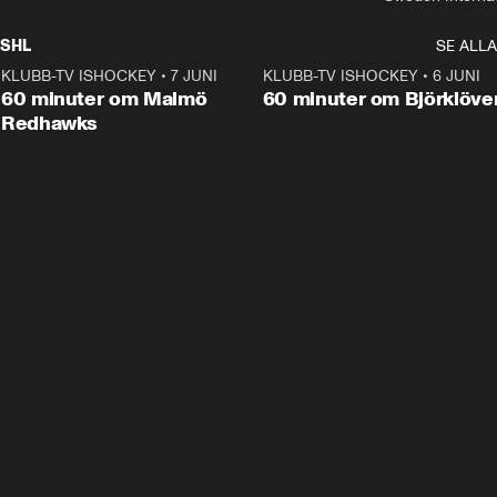
SHL
SE ALLA
KLUBB-TV ISHOCKEY
•
7 JUNI
1:02:53
KLUBB-TV ISHOCKEY
•
6 JUNI
1:0
Plus
60 minuter om Malmö
60 minuter om Björklöve
Redhawks