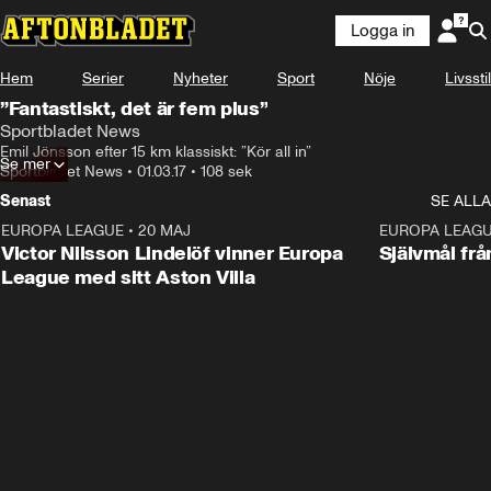
Logga in
Hem
Serier
Nyheter
Sport
Nöje
Livsstil
”Fantastiskt, det är fem plus”
Sportbladet News
Emil Jönsson efter 15 km klassiskt: ”Kör all in”
Se mer
Sportbladet News
•
01.03.17
•
108 sek
Senast
SE ALLA
EUROPA LEAGUE
•
20 MAJ
1:32
EUROPA LEAG
Victor Nilsson Lindelöf vinner Europa
Självmål frå
League med sitt Aston Villa