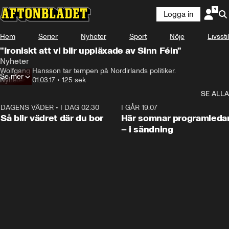
Logga in
Hem
Serier
Nyheter
Sport
Nöje
Livsstil
"Ironiskt att vi blir uppläxade av Sinn Féin"
Nyheter
Wolfgang Hansson tar tempen på Nordirlands politiker.
Se mer
Nyheter
•
01.03.17
•
125 sek
SE ALLA
DAGENS VÄDER
•
I DAG 02:30
1:06
I GÅR 19:07
Så blir vädret där du bor
Här somnar programleda
– i sändning