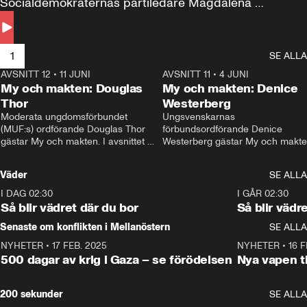
Socialdemokraternas partiledare Magdalena 
Andersson till svars.
1
SE ALLA
AVSNITT 12
•
11 JUNI
26:27
AVSNITT 11
•
4 JUNI
2
My och makten: Douglas
My och makten: Denice
Thor
Westerberg
Moderata ungdomsförbundet 
Ungsvenskarnas 
(MUF:s) ordförande Douglas Thor 
förbundsordförande Denice 
gästar My och makten. I avsnittet 
Westerberg gästar My och makten.
diskuteras tonårsutvisningarna och 
avsnittet diskuteras migrationsfrå
hur Moderaterna ska locka väljare till 
och hur SD ska locka kvinnliga 
Väder
SE ALLA
valet i höst. 
väljare. 
I DAG 02:30
1:06
I GÅR 02:30
Så blir vädret där du bor
Så blir vädr
Senaste om konflikten i Mellanöstern
SE ALLA
NYHETER
•
17 FEB. 2025
0:45
NYHETER
•
16 F
500 dagar av krig i Gaza – se förödelsen
Nya vapen ti
200 sekunder
SE ALLA