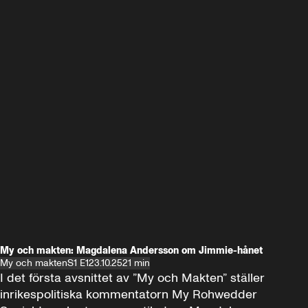
My och makten: Magdalena Andersson om Jimmie-hånet
My och makten
S1 E1
23.10.25
21 min
I det första avsnittet av ”My och Makten” ställer 
inrikespolitiska kommentatorn My Rohwedder 