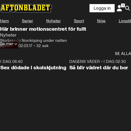
Logga in
Hem
Serier
Nyheter
Sport
Nöje
Livsstil
Här brinner motionscentret för fullt
Nyheter
Storbrand i Norrköping under natten
Se mer
Nyheter
•
02.03.17
•
32 sek
SE ALLA
I DAG 06:40
0:47
DAGENS VÄDER
•
I DAG 02:30
Sex dödade i skolskjutning
Så blir vädret där du bor