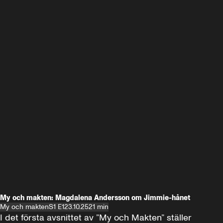
My och makten: Magdalena Andersson om Jimmie-hånet
My och makten
S1 E1
23.10.25
21 min
I det första avsnittet av ”My och Makten” ställer 