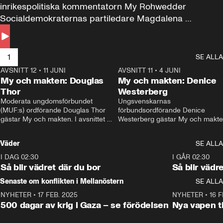
inrikespolitiska kommentatorn My Rohwedder 
Socialdemokraternas partiledare Magdalena 
Andersson till svars.
1
SE ALLA
AVSNITT 12
•
11 JUNI
26:27
AVSNITT 11
•
4 JUNI
2
My och makten: Douglas
My och makten: Denice
Thor
Westerberg
Moderata ungdomsförbundet 
Ungsvenskarnas 
(MUF:s) ordförande Douglas Thor 
förbundsordförande Denice 
gästar My och makten. I avsnittet 
Westerberg gästar My och makten.
diskuteras tonårsutvisningarna och 
avsnittet diskuteras migrationsfrå
hur Moderaterna ska locka väljare till 
och hur SD ska locka kvinnliga 
Väder
SE ALLA
valet i höst. 
väljare. 
I DAG 02:30
1:06
I GÅR 02:30
Så blir vädret där du bor
Så blir vädr
Senaste om konflikten i Mellanöstern
SE ALLA
NYHETER
•
17 FEB. 2025
0:45
NYHETER
•
16 F
500 dagar av krig i Gaza – se förödelsen
Nya vapen ti