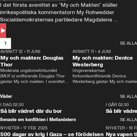
I det första avsnittet av ”My och Makten” ställer 
inrikespolitiska kommentatorn My Rohwedder 
Socialdemokraternas partiledare Magdalena 
Andersson till svars.
1
SE ALLA
AVSNITT 12
•
11 JUNI
26:27
AVSNITT 11
•
4 JUNI
2
My och makten: Douglas
My och makten: Denice
Thor
Westerberg
Moderata ungdomsförbundet 
Ungsvenskarnas 
(MUF:s) ordförande Douglas Thor 
förbundsordförande Denice 
gästar My och makten. I avsnittet 
Westerberg gästar My och makten.
diskuteras tonårsutvisningarna och 
avsnittet diskuteras migrationsfrå
hur Moderaterna ska locka väljare till 
och hur SD ska locka kvinnliga 
Väder
SE ALLA
valet i höst. 
väljare. 
I DAG 02:30
1:06
I GÅR 02:30
Så blir vädret där du bor
Så blir vädr
Senaste om konflikten i Mellanöstern
SE ALLA
NYHETER
•
17 FEB. 2025
0:45
NYHETER
•
16 F
500 dagar av krig i Gaza – se förödelsen
Nya vapen ti