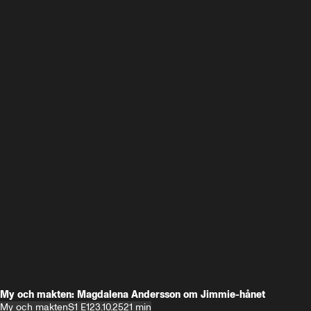
My och makten: Magdalena Andersson om Jimmie-hånet
My och makten
S1 E1
23.10.25
21 min