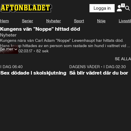
Logga in
Hem
Serier
Nyheter
Sport
Nöje
Livsstil
Kungens vän "Noppe" hittad död
Nyheter
Kungens nära vän Carl Adam "Noppe" Lewenhaupt har hittats död. 
Hans kropp hittades av en person som rastade sin hund i vattnet vid 
Se mer
Gärder, utanför Stockholm.
Nyheter
•
02.03.17
•
82 sek
SE ALLA
I DAG 06:40
0:35
DAGENS VÄDER
•
I DAG 02:30
Sex dödade i skolskjutning
Så blir vädret där du bor