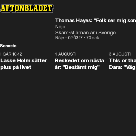
Thomas Hayes: "Folk ser mig som
Nöje
Skam-stjärnan är i Sverige
Nöje
•
02.03.17
•
70 sek
Senaste
I GÅR 10:42
1:04
4 AUGUSTI
0:24
3 AUGUSTI
Lasse Holm sätter
Beskedet om nästa
This or th
plus på livet
år: ”Bestämt mig”
Dara: ”Väg