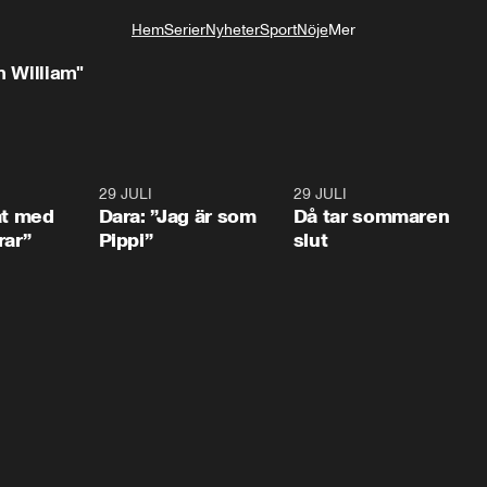
Hem
Serier
Nyheter
Sport
Nöje
Mer
Livsstil
 William"
1:02
29 JULI
0:41
29 JULI
0:3
at med
Dara: ”Jag är som
Då tar sommaren
rar”
Pippi”
slut