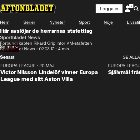
Logga in
Hem
Serier
Nyheter
Sport
Nöje
Livsstil
Här avslöjar de herrarnas stafettlag
Sportbladet News
Förbundskapten Rikard Grip inför VM-stafetten
Se mer
Sportbladet News
•
02.03.17
•
4 min
Senast
SE ALLA
EUROPA LEAGUE
•
20 MAJ
1:32
EUROPA LEAG
Victor Nilsson Lindelöf vinner Europa
Självmål frå
League med sitt Aston Villa