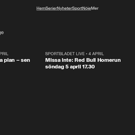
Hem
Serier
Nyheter
Sport
Nöje
Mer
Livsstil
ge
PRIL
1:03
SPORTBLADET LIVE
•
4 APRIL
1:0
va plan – sen
Missa inte: Red Bull Homerun
söndag 5 april 17.30