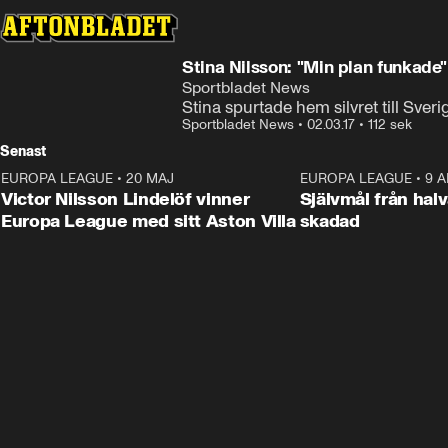
Stina Nilsson: "Min plan funkade"
Sportbladet News
Stina spurtade hem silvret till Sveri
Sportbladet News
•
02.03.17
•
112 sek
Senast
EUROPA LEAGUE
•
20 MAJ
1:32
EUROPA LEAGUE
•
9 A
Victor Nilsson Lindelöf vinner
Självmål från hal
Europa League med sitt Aston Villa
skadad