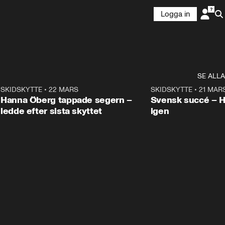
Logga in
SE ALLA
9
SKIDSKYTTE
•
22 MARS
0:55
SKIDSKYTTE
•
21 MAR
Hanna Öberg tappade segern –
Svensk succé – 
ledde efter sista skyttet
igen