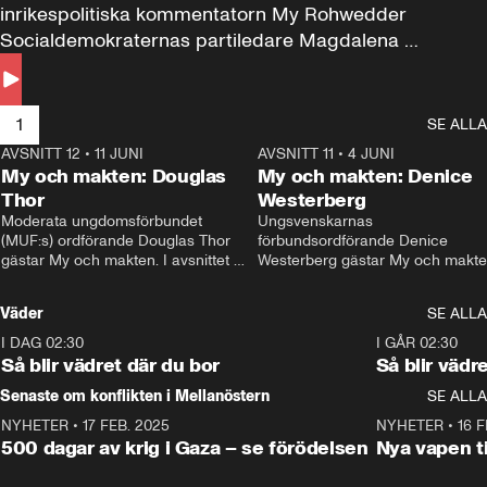
inrikespolitiska kommentatorn My Rohwedder 
Socialdemokraternas partiledare Magdalena 
Andersson till svars.
1
SE ALLA
AVSNITT 12
•
11 JUNI
26:27
AVSNITT 11
•
4 JUNI
2
My och makten: Douglas
My och makten: Denice
Thor
Westerberg
Moderata ungdomsförbundet 
Ungsvenskarnas 
(MUF:s) ordförande Douglas Thor 
förbundsordförande Denice 
gästar My och makten. I avsnittet 
Westerberg gästar My och makten.
diskuteras tonårsutvisningarna och 
avsnittet diskuteras migrationsfrå
hur Moderaterna ska locka väljare till 
och hur SD ska locka kvinnliga 
Väder
SE ALLA
valet i höst. 
väljare. 
I DAG 02:30
1:06
I GÅR 02:30
Så blir vädret där du bor
Så blir vädr
Senaste om konflikten i Mellanöstern
SE ALLA
NYHETER
•
17 FEB. 2025
0:45
NYHETER
•
16 F
500 dagar av krig i Gaza – se förödelsen
Nya vapen ti