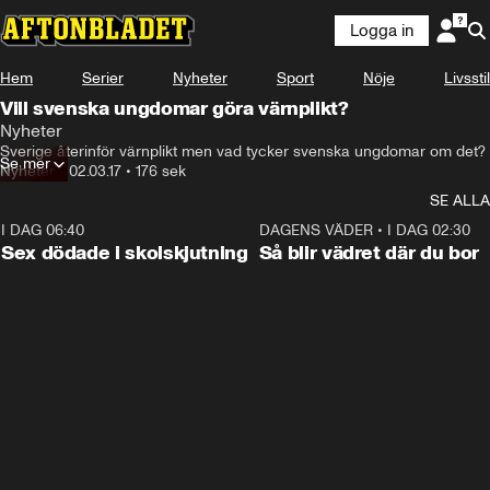
Logga in
Hem
Serier
Nyheter
Sport
Nöje
Livsstil
Vill svenska ungdomar göra värnplikt?
Nyheter
Sverige återinför värnplikt men vad tycker svenska ungdomar om det?
Se mer
Nyheter
•
02.03.17
•
176 sek
SE ALLA
I DAG 06:40
0:47
DAGENS VÄDER
•
I DAG 02:30
Sex dödade i skolskjutning
Så blir vädret där du bor