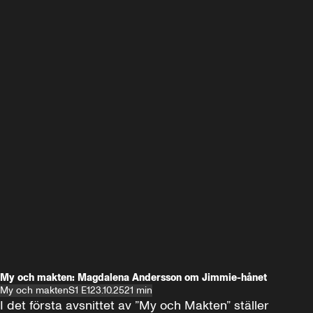
My och makten: Magdalena Andersson om Jimmie-hånet
My och makten
S1 E1
23.10.25
21 min
I det första avsnittet av ”My och Makten” ställer 