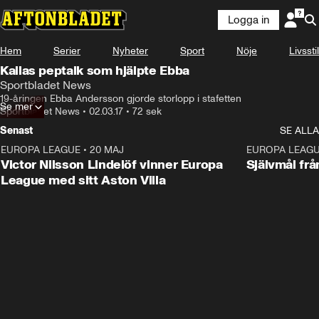
Logga in
Hem
Serier
Nyheter
Sport
Nöje
Livsstil
Kallas peptalk som hjälpte Ebba
Sportbladet News
19-åringen Ebba Andersson gjorde storlopp i stafetten
Se mer
Sportbladet News
•
02.03.17
•
72 sek
Senast
SE ALLA
EUROPA LEAGUE
•
20 MAJ
1:32
EUROPA LEAG
Victor Nilsson Lindelöf vinner Europa
Självmål frå
League med sitt Aston Villa