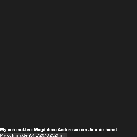
My och makten: Magdalena Andersson om Jimmie-hånet
My och makten
S1 E1
23.10.25
21 min