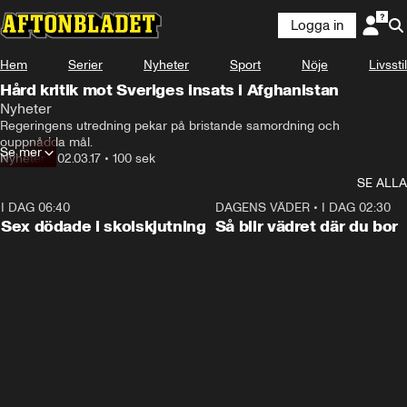
Logga in
Hem
Serier
Nyheter
Sport
Nöje
Livsstil
Hård kritik mot Sveriges insats i Afghanistan
Nyheter
Regeringens utredning pekar på bristande samordning och 
ouppnådda mål.
Se mer
Nyheter
•
02.03.17
•
100 sek
SE ALLA
I DAG 06:40
0:35
DAGENS VÄDER
•
I DAG 02:30
Sex dödade i skolskjutning
Så blir vädret där du bor