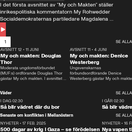
I det första avsnittet av ”My och Makten” ställer 
inrikespolitiska kommentatorn My Rohwedder 
Socialdemokraternas partiledare Magdalena 
Andersson till svars.
1
SE ALLA
AVSNITT 12
•
11 JUNI
26:27
AVSNITT 11
•
4 JUNI
2
My och makten: Douglas
My och makten: Denice
Thor
Westerberg
Moderata ungdomsförbundet 
Ungsvenskarnas 
(MUF:s) ordförande Douglas Thor 
förbundsordförande Denice 
gästar My och makten. I avsnittet 
Westerberg gästar My och makten.
diskuteras tonårsutvisningarna och 
avsnittet diskuteras migrationsfrå
hur Moderaterna ska locka väljare till 
och hur SD ska locka kvinnliga 
Väder
SE ALLA
valet i höst. 
väljare. 
I DAG 02:30
1:06
I GÅR 02:30
Så blir vädret där du bor
Så blir vädr
Senaste om konflikten i Mellanöstern
SE ALLA
NYHETER
•
17 FEB. 2025
0:45
NYHETER
•
16 F
500 dagar av krig i Gaza – se förödelsen
Nya vapen ti