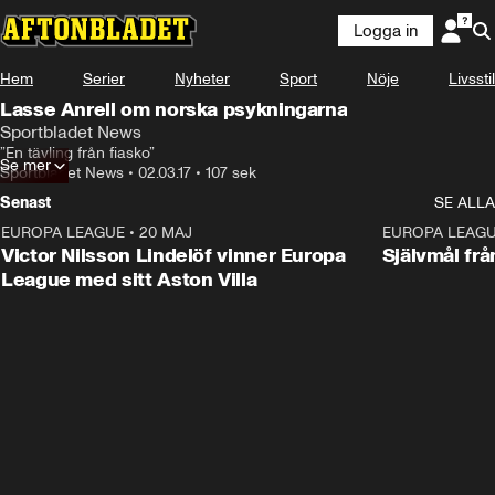
Logga in
Hem
Serier
Nyheter
Sport
Nöje
Livsstil
Lasse Anrell om norska psykningarna
Sportbladet News
”En tävling från fiasko”
Se mer
Sportbladet News
•
02.03.17
•
107 sek
Senast
SE ALLA
EUROPA LEAGUE
•
20 MAJ
1:32
EUROPA LEAG
Victor Nilsson Lindelöf vinner Europa
Självmål frå
League med sitt Aston Villa