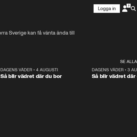
Logga in
ra Sverige kan få vänta ända till 
SE ALLA
6
DAGENS VÄDER
•
4 AUGUSTI
1:06
DAGENS VÄDER
•
3 A
Så blir vädret där du bor
Så blir vädret där