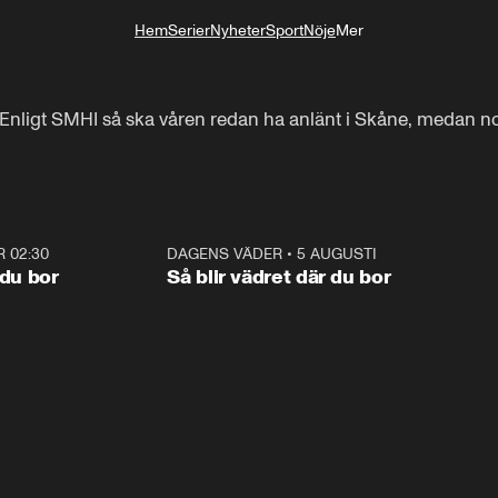
Hem
Serier
Nyheter
Sport
Nöje
Mer
Livsstil
t. Enligt SMHI så ska våren redan ha anlänt i Skåne, medan nor
R 02:30
1:06
DAGENS VÄDER
•
5 AUGUSTI
1:0
 du bor
Så blir vädret där du bor