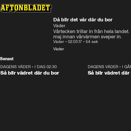
Då blir det vår där du bor
Väder
Vårtecken trillar in från hela lande
maj innan vårvärmen sveper in.
Väder
•
02.03.17
•
54 sek
Väder
Senast
DAGENS VÄDER
•
I DAG 02:30
1:06
DAGENS VÄDER
•
I GÅ
Så blir vädret där du bor
Så blir vädret där