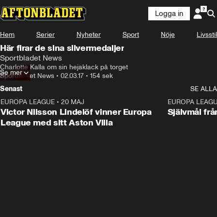
Logga in
Hem
Serier
Nyheter
Sport
Nöje
Livsstil
Här firar de sina silvermedaljer
Sportbladet News
Charlotte Kalla om sin hejaklack på torget
Se mer
Sportbladet News
•
02.03.17
•
154 sek
Senast
SE ALLA
EUROPA LEAGUE
•
20 MAJ
1:32
EUROPA LEAG
Victor Nilsson Lindelöf vinner Europa
Självmål frå
League med sitt Aston Villa