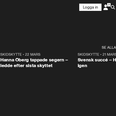
Logga in
SE ALLA
9
SKIDSKYTTE
•
22 MARS
0:55
SKIDSKYTTE
•
21 MAR
Hanna Öberg tappade segern –
Svensk succé – 
ledde efter sista skyttet
igen