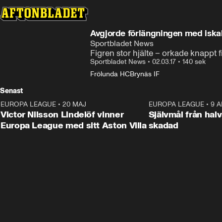
Avgjorde förlängningen med iska
Sportbladet News
Figren stor hjälte – orkade knappt f
Sportbladet News
•
02.03.17
•
140 sek
Frölunda HC
Brynäs IF
Senast
EUROPA LEAGUE
•
20 MAJ
1:32
EUROPA LEAGUE
•
9 A
Victor Nilsson Lindelöf vinner
Självmål från hal
Europa League med sitt Aston Villa
skadad