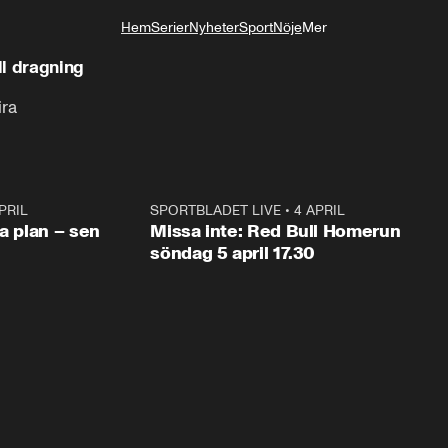
Hem
Serier
Nyheter
Sport
Nöje
Mer
Livsstil
ll dragning
ira
PRIL
1:03
SPORTBLADET LIVE
•
4 APRIL
1:0
va plan – sen
Missa inte: Red Bull Homerun
söndag 5 april 17.30