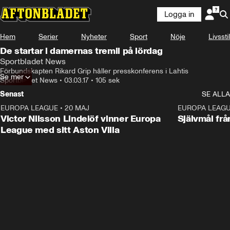
Logga in
Hem
Serier
Nyheter
Sport
Nöje
Livsstil
De startar i damernas tremil på lördag
Sportbladet News
Förbundskapten Rikard Grip håller presskonferens i Lahtis
Se mer
Sportbladet News
•
03.03.17
•
105 sek
Senast
SE ALLA
EUROPA LEAGUE
•
20 MAJ
1:32
EUROPA LEAG
Victor Nilsson Lindelöf vinner Europa
Självmål frå
League med sitt Aston Villa