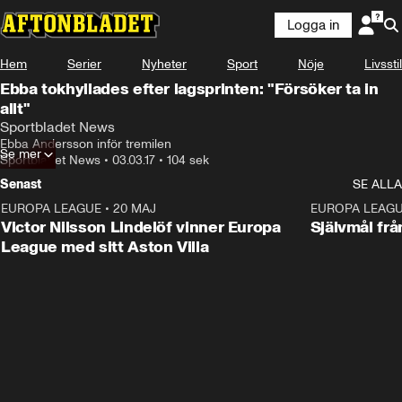
Logga in
Hem
Serier
Nyheter
Sport
Nöje
Livsstil
Ebba tokhyllades efter lagsprinten: "Försöker ta in
allt"
Sportbladet News
Ebba Andersson inför tremilen
Se mer
Sportbladet News
•
03.03.17
•
104 sek
Senast
SE ALLA
EUROPA LEAGUE
•
20 MAJ
1:32
EUROPA LEAG
Victor Nilsson Lindelöf vinner Europa
Självmål frå
League med sitt Aston Villa