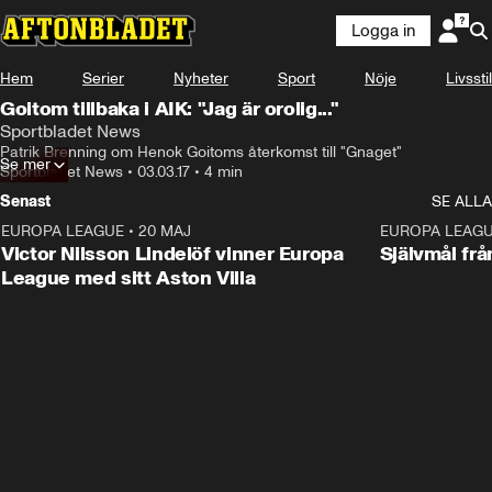
Logga in
Hem
Serier
Nyheter
Sport
Nöje
Livsstil
Goitom tillbaka i AIK: "Jag är orolig..."
Sportbladet News
Patrik Brenning om Henok Goitoms återkomst till "Gnaget"
Se mer
Sportbladet News
•
03.03.17
•
4 min
Senast
SE ALLA
EUROPA LEAGUE
•
20 MAJ
1:32
EUROPA LEAG
Victor Nilsson Lindelöf vinner Europa
Självmål frå
League med sitt Aston Villa