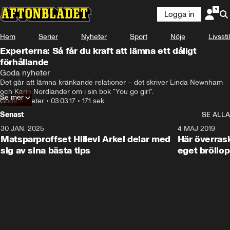
Logga in
Hem
Serier
Nyheter
Sport
Nöje
Livsstil
Experterna: Så får du kraft att lämna ett dåligt
förhållande
Goda nyheter
Det går att lämna kränkande relationer – det skriver Linda Newnham 
och Karin Nordlander om i sin bok "You go girl".
Se mer
Goda nyheter
•
03.03.17
•
171 sek
Senast
SE ALLA
30 JAN. 2025
0:59
4 MAJ 2019
Matsparproffset Hillevi Arkel delar med
Här överrask
sig av sina bästa tips
eget bröllop