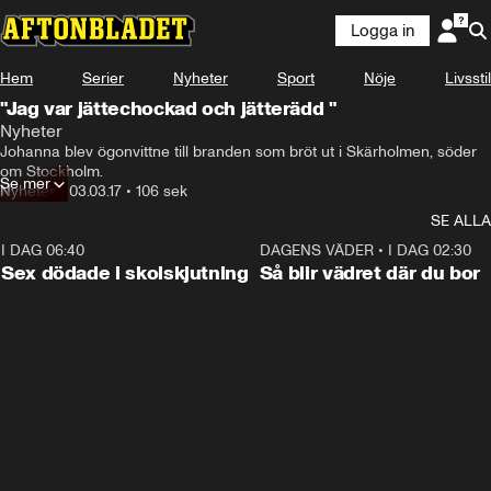
Logga in
Hem
Serier
Nyheter
Sport
Nöje
Livsstil
"Jag var jättechockad och jätterädd "
Nyheter
Johanna blev ögonvittne till branden som bröt ut i Skärholmen, söder 
om Stockholm.
Se mer
Nyheter
•
03.03.17
•
106 sek
SE ALLA
I DAG 06:40
0:47
DAGENS VÄDER
•
I DAG 02:30
Sex dödade i skolskjutning
Så blir vädret där du bor