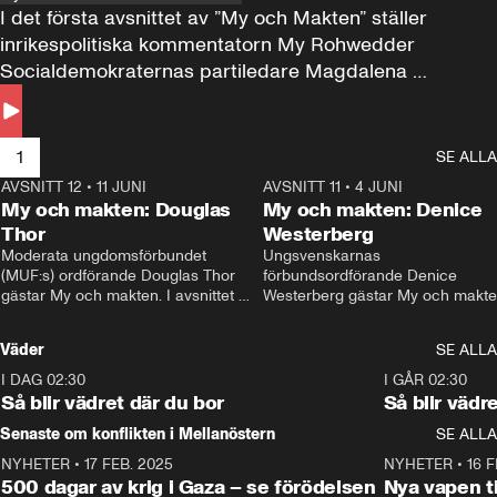
I det första avsnittet av ”My och Makten” ställer 
inrikespolitiska kommentatorn My Rohwedder 
Socialdemokraternas partiledare Magdalena 
Andersson till svars.
1
SE ALLA
AVSNITT 12
•
11 JUNI
26:27
AVSNITT 11
•
4 JUNI
2
My och makten: Douglas
My och makten: Denice
Thor
Westerberg
Moderata ungdomsförbundet 
Ungsvenskarnas 
(MUF:s) ordförande Douglas Thor 
förbundsordförande Denice 
gästar My och makten. I avsnittet 
Westerberg gästar My och makten.
diskuteras tonårsutvisningarna och 
avsnittet diskuteras migrationsfrå
hur Moderaterna ska locka väljare till 
och hur SD ska locka kvinnliga 
Väder
SE ALLA
valet i höst. 
väljare. 
I DAG 02:30
1:06
I GÅR 02:30
Så blir vädret där du bor
Så blir vädr
Senaste om konflikten i Mellanöstern
SE ALLA
NYHETER
•
17 FEB. 2025
0:45
NYHETER
•
16 F
500 dagar av krig i Gaza – se förödelsen
Nya vapen ti