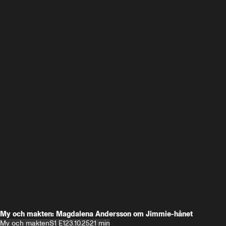
My och makten: Magdalena Andersson om Jimmie-hånet
My och makten
S1 E1
23.10.25
21 min