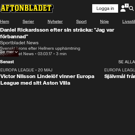
Logga in
Hem
Serier
Nyheter
Sport
Nöje
Livsstil
Daniel Rickardsson efter sin sträcka: "Jag var
förbannad"
Sportbladet News
Svenskt brons efter Hellners upphämtning
Se mer
Sportbladet News
•
03.03.17
•
3 min
Senast
SE ALLA
EUROPA LEAGUE
•
20 MAJ
1:32
EUROPA LEAG
Victor Nilsson Lindelöf vinner Europa
Självmål frå
League med sitt Aston Villa