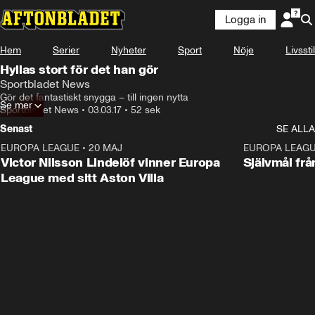
Logga in
Hem
Serier
Nyheter
Sport
Nöje
Livsstil
Hyllas stort för det han gör
Sportbladet News
Gör det fantastiskt snygga – till ingen nytta
Se mer
Sportbladet News
•
03.03.17
•
52 sek
Senast
SE ALLA
EUROPA LEAGUE
•
20 MAJ
1:32
EUROPA LEAG
Victor Nilsson Lindelöf vinner Europa
Självmål frå
League med sitt Aston Villa