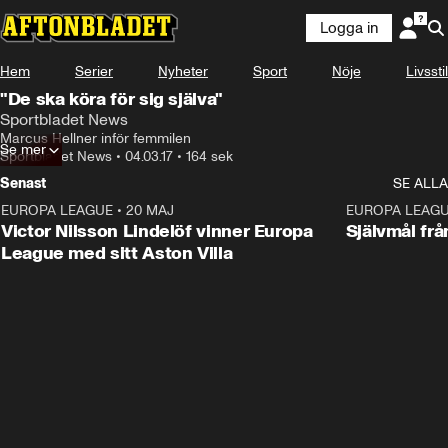
Logga in
Hem
Serier
Nyheter
Sport
Nöje
Livsstil
"De ska köra för sig själva"
Sportbladet News
Marcus Hellner inför femmilen
Se mer
Sportbladet News
•
04.03.17
•
164 sek
Senast
SE ALLA
EUROPA LEAGUE
•
20 MAJ
1:32
EUROPA LEAG
Victor Nilsson Lindelöf vinner Europa
Självmål frå
League med sitt Aston Villa