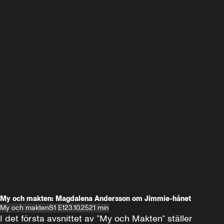
My och makten: Magdalena Andersson om Jimmie-hånet
My och makten
S1 E1
23.10.25
21 min
I det första avsnittet av ”My och Makten” ställer 