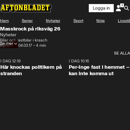
Logga in
Hem
Serier
Nyheter
Sport
Nöje
Livsstil
Masskrock på riksväg 26
Nyheter
Bilar och lastbilar i krasch
Se mer
Nyheter
•
04.03.17
•
4 min
SE ALLA
I DAG 12:19
0:45
I DAG 10:16
Här knockas politikern på
Per-Inge fast i hemmet –
stranden
kan inte komma ut