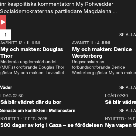
inrikespolitiska kommentatorn My Rohwedder 
Socialdemokraternas partiledare Magdalena 
Andersson till svars.
1
SE ALLA
AVSNITT 12
•
11 JUNI
26:27
AVSNITT 11
•
4 JUNI
2
My och makten: Douglas
My och makten: Denice
Thor
Westerberg
Moderata ungdomsförbundet 
Ungsvenskarnas 
(MUF:s) ordförande Douglas Thor 
förbundsordförande Denice 
gästar My och makten. I avsnittet 
Westerberg gästar My och makten.
diskuteras tonårsutvisningarna och 
avsnittet diskuteras migrationsfrå
hur Moderaterna ska locka väljare till 
och hur SD ska locka kvinnliga 
Väder
SE ALLA
valet i höst. 
väljare. 
I DAG 02:30
1:06
I GÅR 02:30
Så blir vädret där du bor
Så blir vädr
Senaste om konflikten i Mellanöstern
SE ALLA
NYHETER
•
17 FEB. 2025
0:45
NYHETER
•
16 F
500 dagar av krig i Gaza – se förödelsen
Nya vapen ti