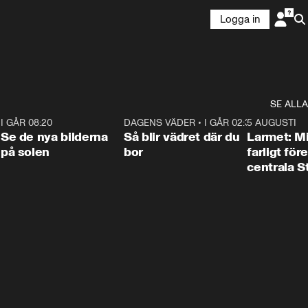
Logga in
SE ALLA
6
I GÅR 08:20
0:31
DAGENS VÄDER
•
I GÅR 02:30
1:06
5 AUGUSTI
Se de nya bilderna
Så blir vädret där du
Larmet: M
på solen
bor
farligt för
centrala 