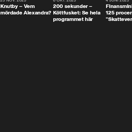
3
25 NOV. 2025
31:05
8 OKT. 2025
4:29
4 JUNI 2025
Knutby – Vem
200 sekunder –
Finansmin
mördade Alexandra?
Köttfusket: Se hela
125 procent
programmet här
"Skattever
viktig uppg