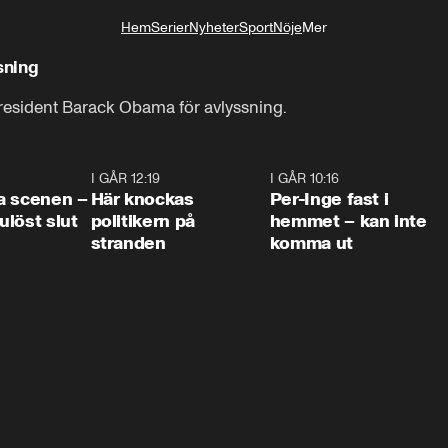
Hem
Serier
Nyheter
Sport
Nöje
Mer
Livsstil
sning
esident Barack Obama för avlyssning.
0:42
I GÅR 12:19
0:45
I GÅR 10:16
1:2
a scenen –
Här knockas
Per-Inge fast i
löst slut
politikern på
hemmet – kan inte
stranden
komma ut