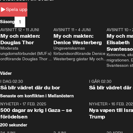
Spela upp
1
Säsong
AVSNITT 12
•
11 JUNI
26:27
AVSNITT 11
•
4 JUNI
23:40
AVSNITT 10
•
My och makten:
My och makten:
My och ma
Douglas Thor
Denice Westerberg
Elisabeth
Moderata 
Ungsvenskarnas 
Svantess
ungdomsförbundet (MUF:s) 
förbundsordförande Denice 
Kvinnorna, ek
ordförande Douglas Thor 
Westerberg gästar My och 
migrationen. E
gästar My och makten. I 
makten. I avsnittet 
Svantesson stäl
avsnittet diskuteras 
diskuteras migrationsfrågan 
när finansmini
Väder
tonårsutvisningarna och hur 
och hur SD ska locka 
Moderaterna ska locka 
kvinnliga väljare. 
I DAG 02:30
1:06
I GÅR 02:30
väljare till valet i höst. 
Så blir vädret där du bor
Så blir vädret där
Senaste om konflikten i Mellanöstern
NYHETER
•
17 FEB. 2025
0:45
NYHETER
•
16 FEB. 20
500 dagar av krig i Gaza – se
Nya vapen till Isr
förödelsen
Trump
200 sekunder