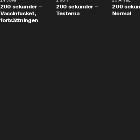
24 JUNI
5:00
2 JUNI
4:23
20 APRIL
200 sekunder –
200 sekunder –
200 sekun
Vaccinfusket,
Testerna
Normal
fortsättningen