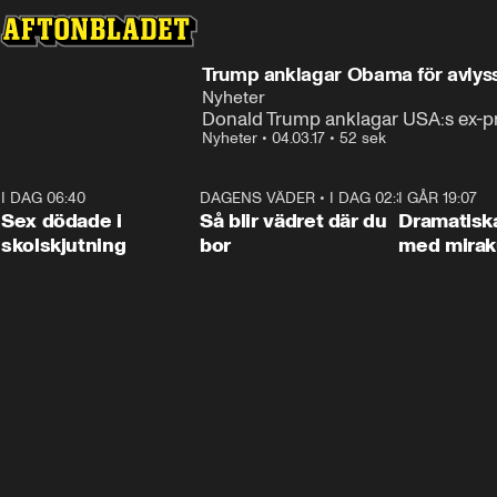
Trump anklagar Obama för avlys
Nyheter
Donald Trump anklagar USA:s ex-pr
Nyheter
•
04.03.17
•
52 sek
I DAG 06:40
0:35
DAGENS VÄDER
•
I DAG 02:30
1:06
I GÅR 19:07
Sex dödade i
Så blir vädret där du
Dramatisk
skolskjutning
bor
med miraku