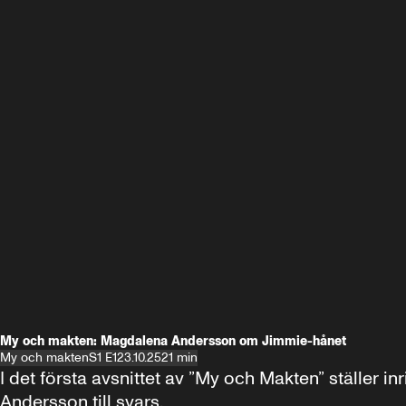
My och makten: Magdalena Andersson om Jimmie-hånet
My och makten
S1 E1
23.10.25
21 min
I det första avsnittet av ”My och Makten” ställe
Andersson till svars.