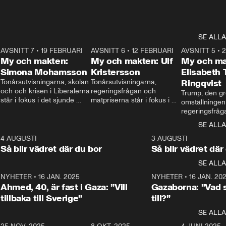
SE ALLA
7
AVSNITT 7
•
19 FEBRUARI
24:30
AVSNITT 6
•
12 FEBRUARI
27:30
AVSNITT 5
•
My och makten:
My och makten: Ulf
My och ma
Simona Mohamsson
Kristersson
Elisabeth
 
Tonårsutvisningarna, skolan 
Tonårsutvisningarna, 
Ringqvist
och och krisen i Liberalerna 
regeringsfrågan och 
Trump, den gr
står i fokus i det sjunde 
matpriserna står i fokus i 
omställningen
avsnittet av ”My och 
det sjätte avsnittet av ”My 
regeringsfråga
makten”. Se när 
och makten”. Se när 
centrum i det 
SE ALLA
Aftonbladets inrikespolitiska 
Aftonbladets inrikespolitiska 
avsnittet av ”
kommentator My 
kommentator My 
6
4 AUGUSTI
1:06
3 AUGUSTI
Makten”. Se nä
Rohwedder ställer 
Rohwedder ställer 
Så blir vädret där du bor
Så blir vädret där
Aftonbladets in
utbildnings- och 
statsminister Ulf Kristersson 
kommentator 
SE ALLA
integrationsminister Simona 
till svars.
Rohwedder stäl
Mohamsson till svars.
Centerpartiets
2
NYHETER
•
16 JAN. 2025
1:01
NYHETER
•
16 JAN. 20
Thand Ring till
Ahmed, 40, är fast i Gaza: ”Vill
Gazaborna: ”Vad s
tillbaka till Sverige”
till?”
SE ALLA