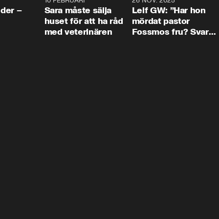
4:24
10 FEBRUARI
4:13
26 NOV. 2025
8:1
der –
Sara måste sälja
Leif GW: ”Har hon
huset för att ha råd
mördat pastor
med veterinären
Fossmos fru? Svar
nej.”