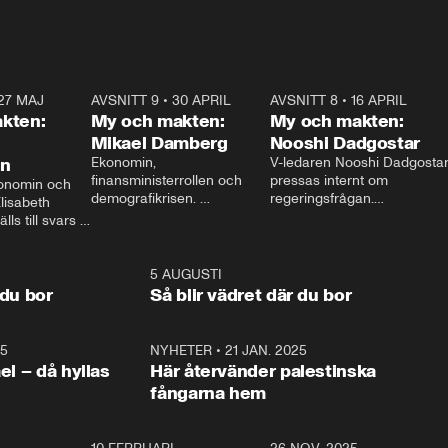
27 MAJ
3:51
AVSNITT 9
•
30 APRIL
24:00
AVSNITT 8
•
16 APRIL
25:1
kten:
My och makten:
My och makten:
Mikael Damberg
Nooshi Dadgostar
on
Ekonomin, 
V-ledaren Nooshi Dadgostar
finansministerrollen och 
pressas internt om 
onomin och 
demografikrisen. 
regeringsfrågan.

lisabeth 
Oppositionen ställs till svars 
I Aftonbladets 
ls till svars 
när Socialdemokraternas 
partiledarutfrågning ”My 
stern gästar 
Mikael Damberg gästar My 
och Makten” sätter hon ner 
My och Makten. 
och Makten. 
foten mot kritikerna:

1:06
5 AUGUSTI
1:0
– Vi ställer upp i val. Ska vi 
 du bor
Så blir vädret där du bor
vara med så sitter vi förstås 
25
1:22
NYHETER
•
21 JAN. 2025
0:5
ael – då hyllas
Här återvänder palestinska
fångarna hem