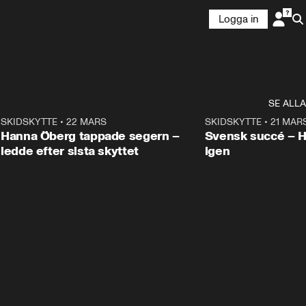
Logga in
SE ALLA
9
SKIDSKYTTE
•
22 MARS
0:55
SKIDSKYTTE
•
21 MAR
Hanna Öberg tappade segern –
Svensk succé – 
ledde efter sista skyttet
igen