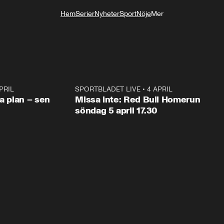
Hem
Serier
Nyheter
Sport
Nöje
Mer
Livsstil
PRIL
1:03
SPORTBLADET LIVE
•
4 APRIL
1:0
va plan – sen
Missa inte: Red Bull Homerun
söndag 5 april 17.30