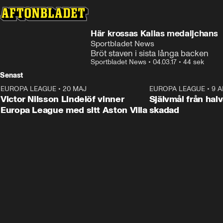
Här krossas Kallas medaljchans
Sportbladet News
Bröt staven i sista långa backen
Sportbladet News
•
04.03.17
•
44 sek
Senast
EUROPA LEAGUE
•
20 MAJ
1:32
EUROPA LEAGUE
•
9 A
Victor Nilsson Lindelöf vinner
Självmål från hal
Europa League med sitt Aston Villa
skadad